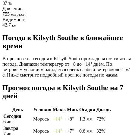
87
%
Давление
755
мм рт.ст.
Видимость
42.7
км
Погода в Kilsyth Southе в ближайшее
время
В прогнозе на сегодня в Kilsyth South прохладная почти ясная
погода. Диапазон температур от +8 до +14° днём. По
ветровым условиям ожидается очень слабый ветер около 1 м/
с. Ниже смотрите подробный прогноз погоды по часам.
Прогноз погоды в Kilsyth Southе на 7
дней
День
Условия
Макс.
Мин.
Осадки
Дождь
Сегодня
Морось
+14°
+8°
1.3 мм
72%
6 авг
Завтра
Морось
+14°
+7°
0.6 мм
32%
7 авг