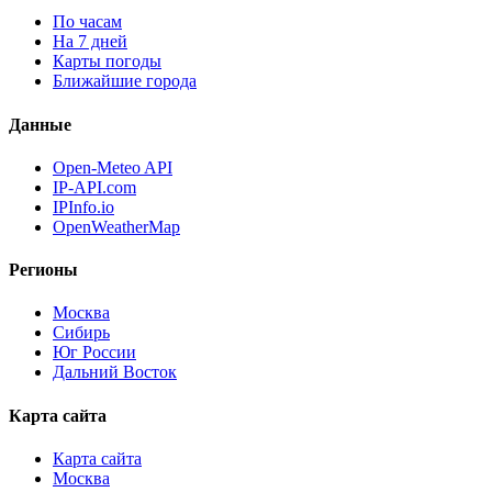
По часам
На 7 дней
Карты погоды
Ближайшие города
Данные
Open-Meteo API
IP-API.com
IPInfo.io
OpenWeatherMap
Регионы
Москва
Сибирь
Юг России
Дальний Восток
Карта сайта
Карта сайта
Москва