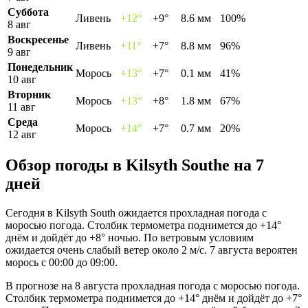
Суббота
Ливень
+12°
+9°
8.6 мм
100%
8 авг
Воскресенье
Ливень
+11°
+7°
8.8 мм
96%
9 авг
Понедельник
Морось
+13°
+7°
0.1 мм
41%
10 авг
Вторник
Морось
+13°
+8°
1.8 мм
67%
11 авг
Среда
Морось
+14°
+7°
0.7 мм
20%
12 авг
Обзор погоды в Kilsyth Southе на 7
дней
Сегодня в Kilsyth South ожидается прохладная погода с
моросью погода. Столбик термометра поднимется до +14°
днём и дойдёт до +8° ночью. По ветровым условиям
ожидается очень слабый ветер около 2 м/с. 7 августа вероятен
морось с 00:00 до 09:00.
В прогнозе на 8 августа прохладная погода с моросью погода.
Столбик термометра поднимется до +14° днём и дойдёт до +7°