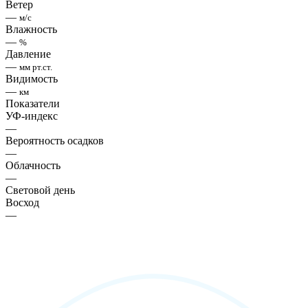
Ветер
—
м/с
Влажность
—
%
Давление
—
мм рт.ст.
Видимость
—
км
Показатели
УФ-индекс
—
Вероятность осадков
—
Облачность
—
Световой день
Восход
—