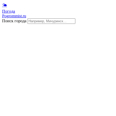
🌤
Погода
Pogrommist.ru
Поиск города