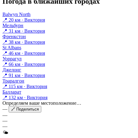
Погода в ближайших городах
Balwyn North
📍 20 км · Виктория
Мельбурн
📍 31 км · Виктория
Френкстон
📍 38 км · Виктория
St Albans
📍 46 км · Виктория
Уоррагул
📍 66 км · Виктория
Джелонг
📍 91 км · Виктория
Траралгон
📍 115 км · Виктория
Балларат
📍 132 км · Виктория
Определяем ваше местоположение…
—
🔗 Поделиться
—
—
—
🌤