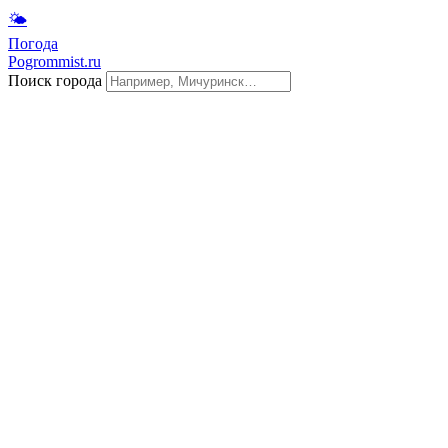
🌤
Погода
Pogrommist.ru
Поиск города