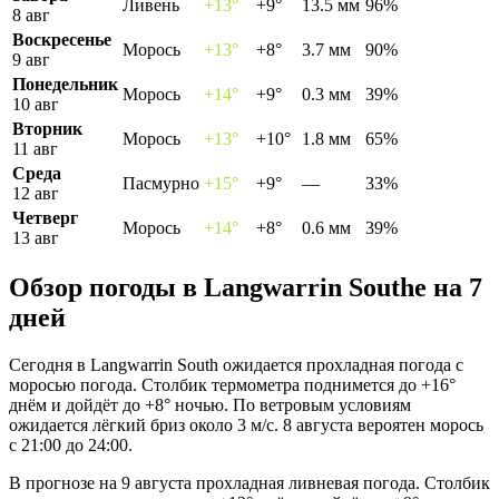
Ливень
+13°
+9°
13.5 мм
96%
8 авг
Воскресенье
Морось
+13°
+8°
3.7 мм
90%
9 авг
Понедельник
Морось
+14°
+9°
0.3 мм
39%
10 авг
Вторник
Морось
+13°
+10°
1.8 мм
65%
11 авг
Среда
Пасмурно
+15°
+9°
—
33%
12 авг
Четверг
Морось
+14°
+8°
0.6 мм
39%
13 авг
Обзор погоды в Langwarrin Southе на 7
дней
Сегодня в Langwarrin South ожидается прохладная погода с
моросью погода. Столбик термометра поднимется до +16°
днём и дойдёт до +8° ночью. По ветровым условиям
ожидается лёгкий бриз около 3 м/с. 8 августа вероятен морось
с 21:00 до 24:00.
В прогнозе на 9 августа прохладная ливневая погода. Столбик