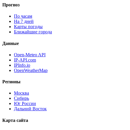
Прогноз
По часам
На 7 дней
Карты погоды
Ближайшие города
Данные
Open-Meteo API
IP-API.com
IPInfo.io
OpenWeatherMap
Регионы
Москва
Сибирь
Юг России
Дальний Восток
Карта сайта