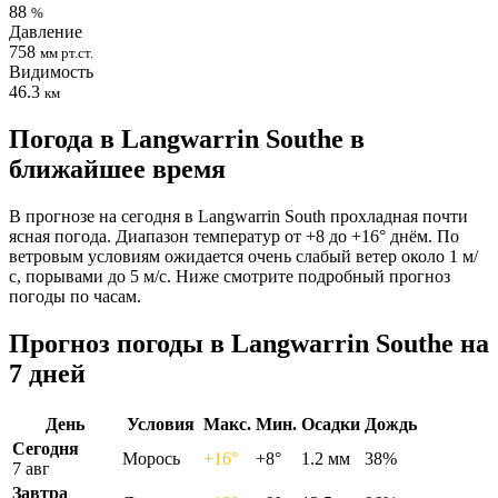
88
%
Давление
758
мм рт.ст.
Видимость
46.3
км
Погода в Langwarrin Southе в
ближайшее время
В прогнозе на сегодня в Langwarrin South прохладная почти
ясная погода. Диапазон температур от +8 до +16° днём. По
ветровым условиям ожидается очень слабый ветер около 1 м/
с, порывами до 5 м/с. Ниже смотрите подробный прогноз
погоды по часам.
Прогноз погоды в Langwarrin Southе на
7 дней
День
Условия
Макс.
Мин.
Осадки
Дождь
Сегодня
Морось
+16°
+8°
1.2 мм
38%
7 авг
Завтра