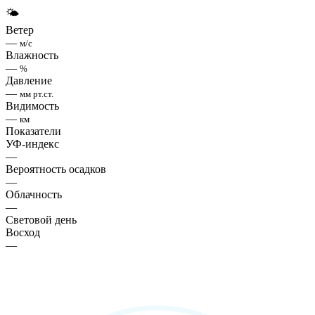
🌤
Ветер
—
м/с
Влажность
—
%
Давление
—
мм рт.ст.
Видимость
—
км
Показатели
УФ-индекс
—
Вероятность осадков
—
Облачность
—
Световой день
Восход
—