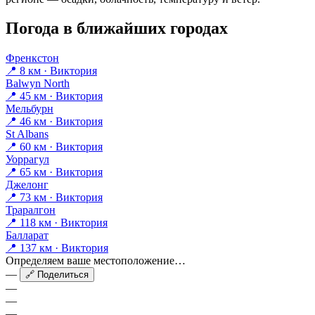
Погода в ближайших городах
Френкстон
📍 8 км · Виктория
Balwyn North
📍 45 км · Виктория
Мельбурн
📍 46 км · Виктория
St Albans
📍 60 км · Виктория
Уоррагул
📍 65 км · Виктория
Джелонг
📍 73 км · Виктория
Траралгон
📍 118 км · Виктория
Балларат
📍 137 км · Виктория
Определяем ваше местоположение…
—
🔗 Поделиться
—
—
—