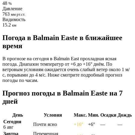
48
%
Давление
763
мм рт.ст.
Видимость
15.2
км
Погода в Balmain Eastе в ближайшее
время
В прогнозе на сегодня в Balmain East прохладная ясная
погода. Диапазон температур от +6 до +16° днём. По
ветровым условиям ожидается очень слабый ветер около 1 м/
с, порывами до 4 м/с. Ниже смотрите подробный прогноз
погоды по часам.
Прогноз погоды в Balmain Eastе на 7
дней
День
Условия
Макс.
Мин.
Осадки
Дождь
Сегодня
Почти ясно
+16°
+6°
—
—
6 авг
Завтра
Переменная