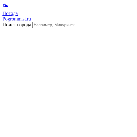
🌤
Погода
Pogrommist.ru
Поиск города