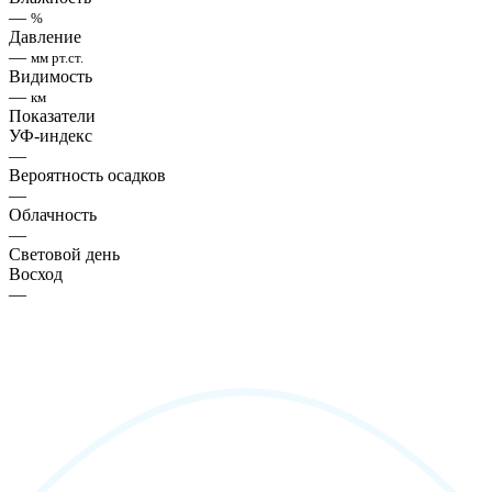
—
%
Давление
—
мм рт.ст.
Видимость
—
км
Показатели
УФ-индекс
—
Вероятность осадков
—
Облачность
—
Световой день
Восход
—