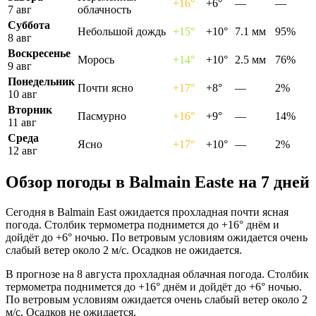
+16°
+6°
—
—
7 авг
облачность
Суббота
Небольшой дождь
+15°
+10°
7.1 мм
95%
8 авг
Воскресенье
Морось
+14°
+10°
2.5 мм
76%
9 авг
Понедельник
Почти ясно
+17°
+8°
—
2%
10 авг
Вторник
Пасмурно
+16°
+9°
—
14%
11 авг
Среда
Ясно
+17°
+10°
—
2%
12 авг
Обзор погоды в Balmain Eastе на 7 дней
Сегодня в Balmain East ожидается прохладная почти ясная
погода. Столбик термометра поднимется до +16° днём и
дойдёт до +6° ночью. По ветровым условиям ожидается очень
слабый ветер около 2 м/с. Осадков не ожидается.
В прогнозе на 8 августа прохладная облачная погода. Столбик
термометра поднимется до +16° днём и дойдёт до +6° ночью.
По ветровым условиям ожидается очень слабый ветер около 2
м/с. Осадков не ожидается.