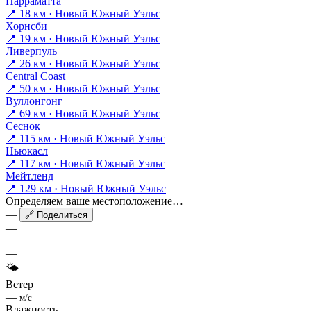
Парраматта
📍 18 км · Новый Южный Уэльс
Хорнсби
📍 19 км · Новый Южный Уэльс
Ливерпуль
📍 26 км · Новый Южный Уэльс
Central Coast
📍 50 км · Новый Южный Уэльс
Вуллонгонг
📍 69 км · Новый Южный Уэльс
Сеснок
📍 115 км · Новый Южный Уэльс
Ньюкасл
📍 117 км · Новый Южный Уэльс
Мейтленд
📍 129 км · Новый Южный Уэльс
Определяем ваше местоположение…
—
🔗 Поделиться
—
—
—
🌤
Ветер
—
м/с
Влажность