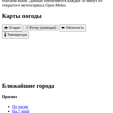
поиском выше. Данные обновляются каждые 30 минут из
открытого метеосервиса Open-Meteo.
Карты погоды
🌧 Осадки
💨 Ветер (анимация)
☁️ Облачность
🌡 Температура
Ближайшие города
Прогноз
По часам
На 7 дней