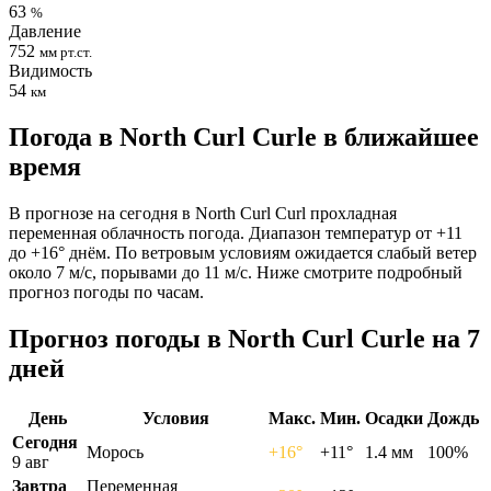
63
%
Давление
752
мм рт.ст.
Видимость
54
км
Погода в North Curl Curlе в ближайшее
время
В прогнозе на сегодня в North Curl Curl прохладная
переменная облачность погода. Диапазон температур от +11
до +16° днём. По ветровым условиям ожидается слабый ветер
около 7 м/с, порывами до 11 м/с. Ниже смотрите подробный
прогноз погоды по часам.
Прогноз погоды в North Curl Curlе на 7
дней
День
Условия
Макс.
Мин.
Осадки
Дождь
Сегодня
Морось
+16°
+11°
1.4 мм
100%
9 авг
Завтра
Переменная