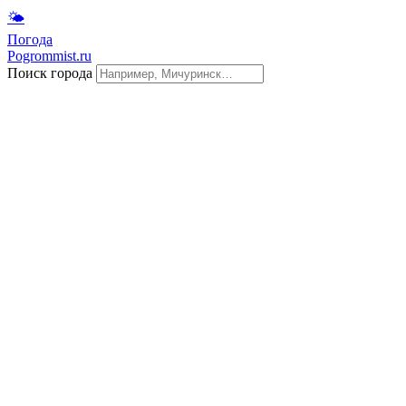
🌤
Погода
Pogrommist.ru
Поиск города