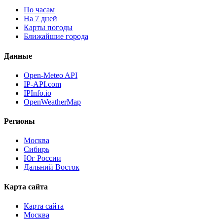
По часам
На 7 дней
Карты погоды
Ближайшие города
Данные
Open-Meteo API
IP-API.com
IPInfo.io
OpenWeatherMap
Регионы
Москва
Сибирь
Юг России
Дальний Восток
Карта сайта
Карта сайта
Москва