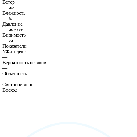
Ветер
—
м/с
Влажность
—
%
Давление
—
мм рт.ст.
Видимость
—
км
Показатели
УФ-индекс
—
Вероятность осадков
—
Облачность
—
Световой день
Восход
—