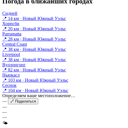
Погода в ближайших городах
Сидней
📍 14 км · Новый Южный Уэльс
Хорнсби
📍 20 км · Новый Южный Уэльс
Parramatta
📍 28 км · Новый Южный Уэльс
Central Coast
📍 38 км · Новый Южный Уэльс
Liverpool
📍 38 км · Новый Южный Уэльс
Вуллонгонг
📍 82 км · Новый Южный Уэльс
Ньюкасл
📍 103 км · Новый Южный Уэльс
Сеснок
📍 104 км · Новый Южный Уэльс
Определяем ваше местоположение…
—
🔗 Поделиться
—
—
—
🌤