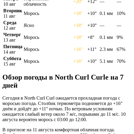
+20°
+12°
—
—
10 авг
облачность
Вторник
Морось
+18°
+10°
0.1 мм
10%
11 авг
Среда
Ясно
+18°
+10°
—
—
12 авг
Четверг
Морось
+18°
+8°
0.1 мм
9%
13 авг
Пятница
Морось
+16°
+11°
2.3 мм
67%
14 авг
Суббота
Морось
+16°
+10°
5.1 мм
70%
15 авг
Обзор погоды в North Curl Curlе на 7
дней
Сегодня в North Curl Curl ожидается прохладная погода с
моросью погода. Столбик термометра поднимется до +16°
днём и дойдёт до +11° ночью. По ветровым условиям
ожидается слабый ветер около 7 м/с, порывами до 11 м/с. 10
августа вероятен морось с 03:00 до 12:00.
В прогнозе на 11 августа комфортная облачная погода.