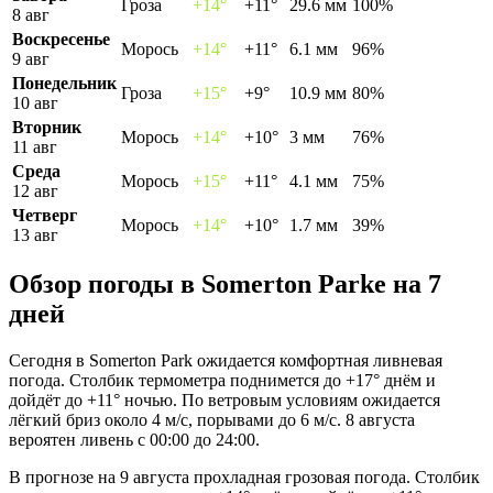
Гроза
+14°
+11°
29.6 мм
100%
8 авг
Воскресенье
Морось
+14°
+11°
6.1 мм
96%
9 авг
Понедельник
Гроза
+15°
+9°
10.9 мм
80%
10 авг
Вторник
Морось
+14°
+10°
3 мм
76%
11 авг
Среда
Морось
+15°
+11°
4.1 мм
75%
12 авг
Четверг
Морось
+14°
+10°
1.7 мм
39%
13 авг
Обзор погоды в Somerton Parkе на 7
дней
Сегодня в Somerton Park ожидается комфортная ливневая
погода. Столбик термометра поднимется до +17° днём и
дойдёт до +11° ночью. По ветровым условиям ожидается
лёгкий бриз около 4 м/с, порывами до 6 м/с. 8 августа
вероятен ливень с 00:00 до 24:00.
В прогнозе на 9 августа прохладная грозовая погода. Столбик