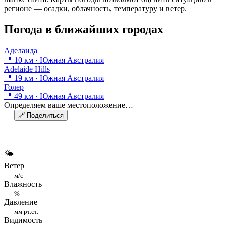
регионе — осадки, облачность, температуру и ветер.
Погода в ближайших городах
Аделаида
📍 10 км · Южная Австралия
Adelaide Hills
📍 19 км · Южная Австралия
Голер
📍 49 км · Южная Австралия
Определяем ваше местоположение…
—
🔗 Поделиться
—
—
—
🌤
Ветер
—
м/с
Влажность
—
%
Давление
—
мм рт.ст.
Видимость