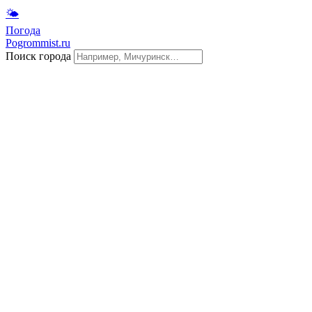
🌤
Погода
Pogrommist.ru
Поиск города