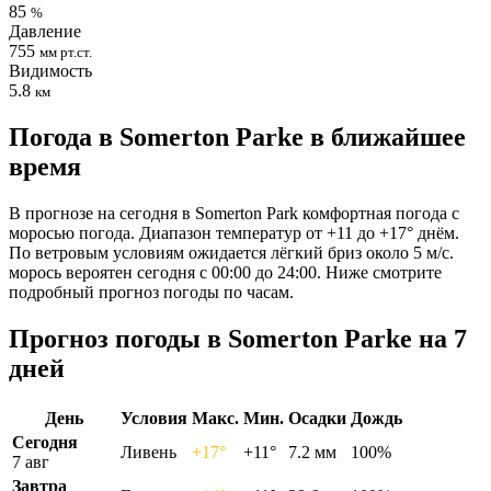
85
%
Давление
755
мм рт.ст.
Видимость
5.8
км
Погода в Somerton Parkе в ближайшее
время
В прогнозе на сегодня в Somerton Park комфортная погода с
моросью погода. Диапазон температур от +11 до +17° днём.
По ветровым условиям ожидается лёгкий бриз около 5 м/с.
морось вероятен сегодня с 00:00 до 24:00. Ниже смотрите
подробный прогноз погоды по часам.
Прогноз погоды в Somerton Parkе на 7
дней
День
Условия
Макс.
Мин.
Осадки
Дождь
Сегодня
Ливень
+17°
+11°
7.2 мм
100%
7 авг
Завтра