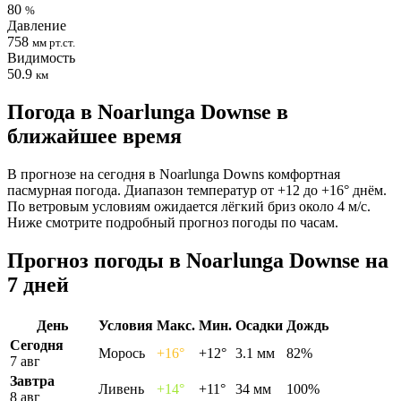
80
%
Давление
758
мм рт.ст.
Видимость
50.9
км
Погода в Noarlunga Downsе в
ближайшее время
В прогнозе на сегодня в Noarlunga Downs комфортная
пасмурная погода. Диапазон температур от +12 до +16° днём.
По ветровым условиям ожидается лёгкий бриз около 4 м/с.
Ниже смотрите подробный прогноз погоды по часам.
Прогноз погоды в Noarlunga Downsе на
7 дней
День
Условия
Макс.
Мин.
Осадки
Дождь
Сегодня
Морось
+16°
+12°
3.1 мм
82%
7 авг
Завтра
Ливень
+14°
+11°
34 мм
100%
8 авг