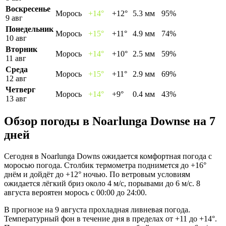
Воскресенье
Морось
+14°
+12°
5.3 мм
95%
9 авг
Понедельник
Морось
+15°
+11°
4.9 мм
74%
10 авг
Вторник
Морось
+14°
+10°
2.5 мм
59%
11 авг
Среда
Морось
+15°
+11°
2.9 мм
69%
12 авг
Четверг
Морось
+14°
+9°
0.4 мм
43%
13 авг
Обзор погоды в Noarlunga Downsе на 7
дней
Сегодня в Noarlunga Downs ожидается комфортная погода с
моросью погода. Столбик термометра поднимется до +16°
днём и дойдёт до +12° ночью. По ветровым условиям
ожидается лёгкий бриз около 4 м/с, порывами до 6 м/с. 8
августа вероятен морось с 00:00 до 24:00.
В прогнозе на 9 августа прохладная ливневая погода.
Температурный фон в течение дня в пределах от +11 до +14°.