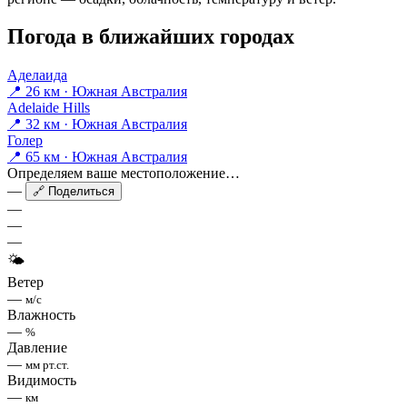
Погода в ближайших городах
Аделаида
📍 26 км · Южная Австралия
Adelaide Hills
📍 32 км · Южная Австралия
Голер
📍 65 км · Южная Австралия
Определяем ваше местоположение…
—
🔗 Поделиться
—
—
—
🌤
Ветер
—
м/с
Влажность
—
%
Давление
—
мм рт.ст.
Видимость
—
км