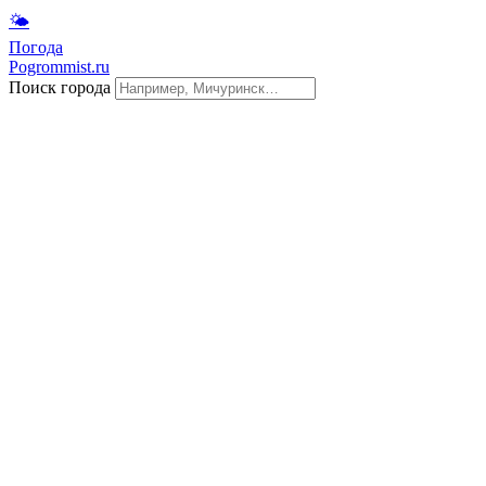
🌤
Погода
Pogrommist.ru
Поиск города