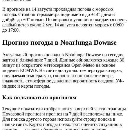
В прогнозе на 14 августа прохладная погода с моросью
погода. Столбик термометра поднимется до +14° днём и
дойдёт до +9° ночью. По ветровым условиям ожидается очень
слабый ветер около 2 м/с. 14 августа вероятен морось с 00:00
до 17:00.
Прогноз погоды в Noarlunga Downsе
Актуальный прогноз погоды в Noarlunga Downsе на сегодня,
завтра и ближайшие 7 дней. Данные обновляются каждые 30
минут из открытого метеосервиса Open-Meteo на основе
моделей ECMWF. На сайте доступны: температура воздуха,
ощущаемая температура, скорость и направление ветра,
влажность, атмосферное давление, вероятность осадков, УФ-
индекс и карты погоды.
Как пользоваться прогнозом
Текущие показатели отображаются в верхней части страницы.
Почасовой прогноз и прогноз на 7 дней расположены ниже.
Для поиска другого города используйте строку поиска в
шапке сайта. Карты погоды позволяют оценить ситуацию в
регионе — осадки, облачность, температуру и ветер.