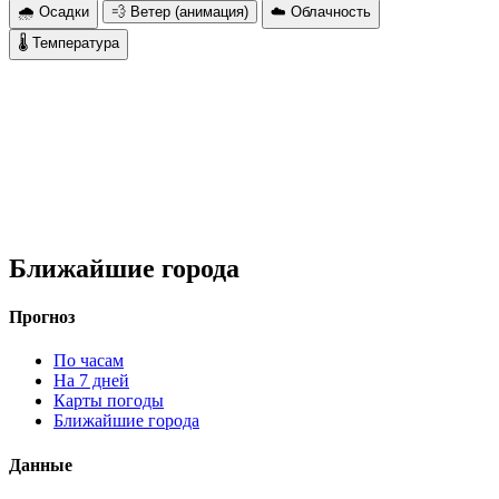
🌧 Осадки
💨 Ветер (анимация)
☁️ Облачность
🌡 Температура
Ближайшие города
Прогноз
По часам
На 7 дней
Карты погоды
Ближайшие города
Данные