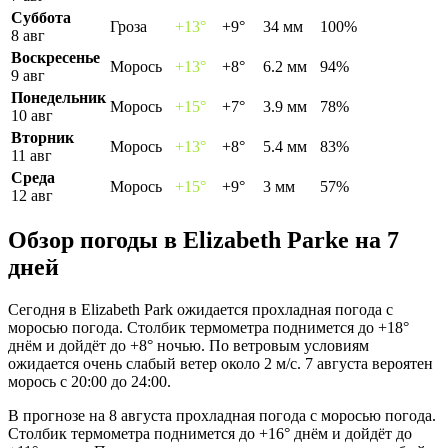
Суббота
Гроза
+13°
+9°
34 мм
100%
8 авг
Воскресенье
Морось
+13°
+8°
6.2 мм
94%
9 авг
Понедельник
Морось
+15°
+7°
3.9 мм
78%
10 авг
Вторник
Морось
+13°
+8°
5.4 мм
83%
11 авг
Среда
Морось
+15°
+9°
3 мм
57%
12 авг
Обзор погоды в Elizabeth Parkе на 7
дней
Сегодня в Elizabeth Park ожидается прохладная погода с
моросью погода. Столбик термометра поднимется до +18°
днём и дойдёт до +8° ночью. По ветровым условиям
ожидается очень слабый ветер около 2 м/с. 7 августа вероятен
морось с 20:00 до 24:00.
В прогнозе на 8 августа прохладная погода с моросью погода.
Столбик термометра поднимется до +16° днём и дойдёт до