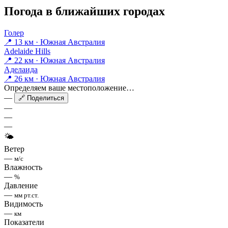
Погода в ближайших городах
Голер
📍 13 км · Южная Австралия
Adelaide Hills
📍 22 км · Южная Австралия
Аделаида
📍 26 км · Южная Австралия
Определяем ваше местоположение…
—
🔗 Поделиться
—
—
—
🌤
Ветер
—
м/с
Влажность
—
%
Давление
—
мм рт.ст.
Видимость
—
км
Показатели