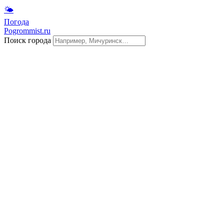
🌤
Погода
Pogrommist.ru
Поиск города