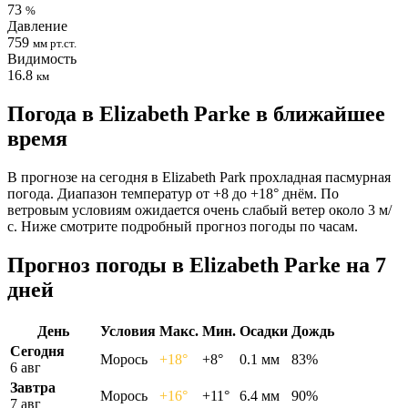
73
%
Давление
759
мм рт.ст.
Видимость
16.8
км
Погода в Elizabeth Parkе в ближайшее
время
В прогнозе на сегодня в Elizabeth Park прохладная пасмурная
погода. Диапазон температур от +8 до +18° днём. По
ветровым условиям ожидается очень слабый ветер около 3 м/
с. Ниже смотрите подробный прогноз погоды по часам.
Прогноз погоды в Elizabeth Parkе на 7
дней
День
Условия
Макс.
Мин.
Осадки
Дождь
Сегодня
Морось
+18°
+8°
0.1 мм
83%
6 авг
Завтра
Морось
+16°
+11°
6.4 мм
90%
7 авг