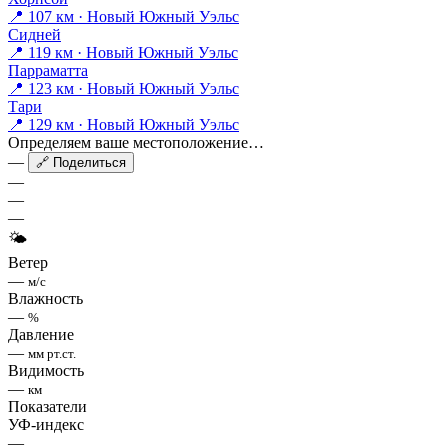
📍 107 км · Новый Южный Уэльс
Сидней
📍 119 км · Новый Южный Уэльс
Парраматта
📍 123 км · Новый Южный Уэльс
Тари
📍 129 км · Новый Южный Уэльс
Определяем ваше местоположение…
—
🔗 Поделиться
—
—
—
🌤
Ветер
—
м/с
Влажность
—
%
Давление
—
мм рт.ст.
Видимость
—
км
Показатели
УФ-индекс
—