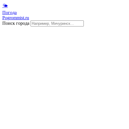
🌤
Погода
Pogrommist.ru
Поиск города