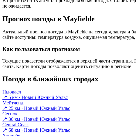
В прогнозе на 13 августа прохладная ясная погода. Столбик те
не ожидается.
Прогноз погоды в Mayfieldе
Актуальный прогноз погоды в Mayfieldе на сегодня, завтра и
сайте доступны: температура воздуха, ощущаемая температура, 
Как пользоваться прогнозом
Текущие показатели отображаются в верхней части страницы. П
сайта. Карты погоды позволяют оценить ситуацию в регионе — 
Погода в ближайших городах
Ньюкасл
📍 5 км · Новый Южный Уэльс
Мейтленд
📍 25 км · Новый Южный Уэльс
Сеснок
📍 36 км · Новый Южный Уэльс
Central Coast
📍 68 км · Новый Южный Уэльс
Хорнсби