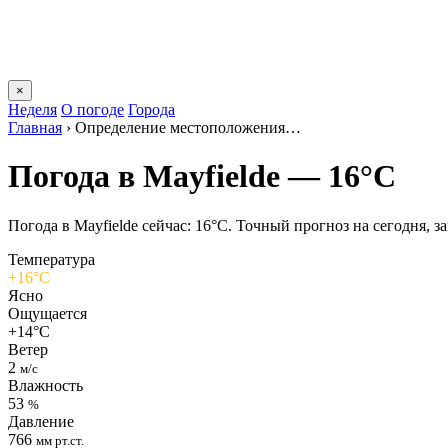
×
Неделя
О погоде
Города
Главная
›
Определение местоположения…
Погода в Mayfieldе — 16°C
Погода в Mayfieldе сейчас: 16°C. Точный прогноз на сегодня, за
Температура
+16°C
Ясно
Ощущается
+14°C
Ветер
2
м/с
Влажность
53
%
Давление
766
мм рт.ст.