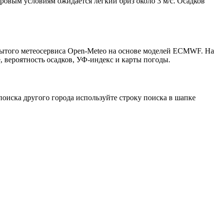
тровым условиям ожидается лёгкий бриз около 3 м/с. Осадков
крытого метеосервиса Open-Meteo на основе моделей ECMWF. На
, вероятность осадков, УФ-индекс и карты погоды.
оиска другого города используйте строку поиска в шапке