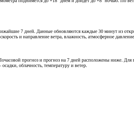
рмометра поднимется до +18° днём и дойдёт до +8° ночью. По ве
 ближайшие 7 дней. Данные обновляются каждые 30 минут из от
скорость и направление ветра, влажность, атмосферное давление
очасовой прогноз и прогноз на 7 дней расположены ниже. Для п
осадки, облачность, температуру и ветер.