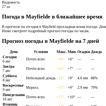
Видимость
27
км
Погода в Mayfieldе в ближайшее время
В прогнозе на сегодня в Mayfield прохладная ясная погода. Диа
Ниже смотрите подробный прогноз погоды по часам.
Прогноз погоды в Mayfieldе на 7 дней
День
Условия
Макс.
Мин.
Осадки
Дождь
Сегодня
Почти ясно
+16°
+6°
—
—
6 авг
Завтра
Почти ясно
+16°
+7°
—
—
7 авг
Суббота
Небольшой дождь
+14°
+9°
4.6 мм
88%
8 авг
Воскресенье
Морось
+15°
+9°
2.9 мм
79%
9 авг
Понедельник
Почти ясно
+17°
+10°
—
—
10 авг
Вторник