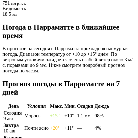
751
мм рт.ст.
Видимость
18.5
км
Погода в Парраматте в ближайшее
время
В прогнозе на сегодня в Парраматта прохладная пасмурная
погода. Диапазон температур от +10 до +15° днём. По
ветровым условиям ожидается очень слабый ветер около 3 м/
с, порывами до 9 м/с. Ниже смотрите подробный прогноз
погоды по часам.
Прогноз погоды в Парраматте на 7
дней
День
Условия
Макс.
Мин.
Осадки
Дождь
Сегодня
Морось
+15°
+10°
1.1 мм
98%
9 авг
Завтра
Почти ясно
+20°
+11°
—
4%
10 авг
Вторник