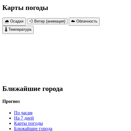
Карты погоды
🌧 Осадки
💨 Ветер (анимация)
☁️ Облачность
🌡 Температура
Ближайшие города
Прогноз
По часам
На 7 дней
Карты погоды
Ближайшие города