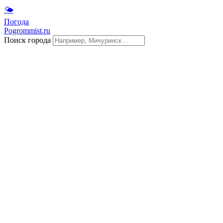
🌤
Погода
Pogrommist.ru
Поиск города