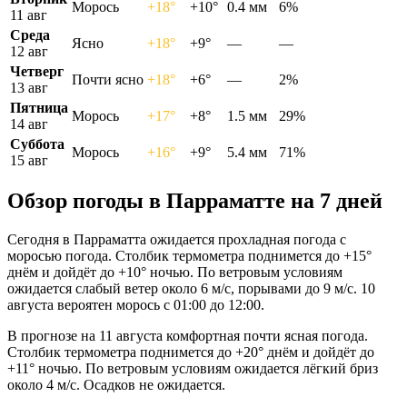
Морось
+18°
+10°
0.4 мм
6%
11 авг
Среда
Ясно
+18°
+9°
—
—
12 авг
Четверг
Почти ясно
+18°
+6°
—
2%
13 авг
Пятница
Морось
+17°
+8°
1.5 мм
29%
14 авг
Суббота
Морось
+16°
+9°
5.4 мм
71%
15 авг
Обзор погоды в Парраматте на 7 дней
Сегодня в Парраматта ожидается прохладная погода с
моросью погода. Столбик термометра поднимется до +15°
днём и дойдёт до +10° ночью. По ветровым условиям
ожидается слабый ветер около 6 м/с, порывами до 9 м/с. 10
августа вероятен морось с 01:00 до 12:00.
В прогнозе на 11 августа комфортная почти ясная погода.
Столбик термометра поднимется до +20° днём и дойдёт до
+11° ночью. По ветровым условиям ожидается лёгкий бриз
около 4 м/с. Осадков не ожидается.