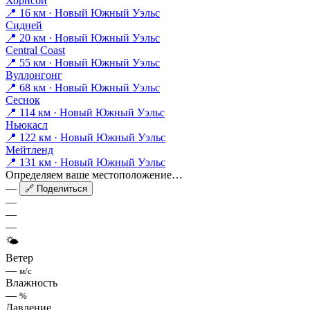
Хорнсби
📍 16 км · Новый Южный Уэльс
Сидней
📍 20 км · Новый Южный Уэльс
Central Coast
📍 55 км · Новый Южный Уэльс
Вуллонгонг
📍 68 км · Новый Южный Уэльс
Сеснок
📍 114 км · Новый Южный Уэльс
Ньюкасл
📍 122 км · Новый Южный Уэльс
Мейтленд
📍 131 км · Новый Южный Уэльс
Определяем ваше местоположение…
—
🔗 Поделиться
—
—
—
🌤
Ветер
—
м/с
Влажность
—
%
Давление