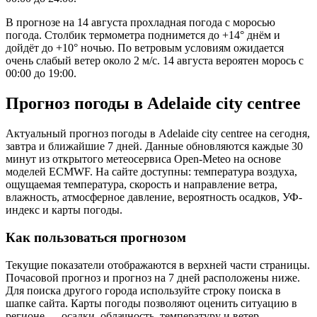
В прогнозе на 14 августа прохладная погода с моросью
погода. Столбик термометра поднимется до +14° днём и
дойдёт до +10° ночью. По ветровым условиям ожидается
очень слабый ветер около 2 м/с. 14 августа вероятен морось с
00:00 до 19:00.
Прогноз погоды в Adelaide city centreе
Актуальный прогноз погоды в Adelaide city centreе на сегодня,
завтра и ближайшие 7 дней. Данные обновляются каждые 30
минут из открытого метеосервиса Open-Meteo на основе
моделей ECMWF. На сайте доступны: температура воздуха,
ощущаемая температура, скорость и направление ветра,
влажность, атмосферное давление, вероятность осадков, УФ-
индекс и карты погоды.
Как пользоваться прогнозом
Текущие показатели отображаются в верхней части страницы.
Почасовой прогноз и прогноз на 7 дней расположены ниже.
Для поиска другого города используйте строку поиска в
шапке сайта. Карты погоды позволяют оценить ситуацию в
регионе — осадки, облачность, температуру и ветер.