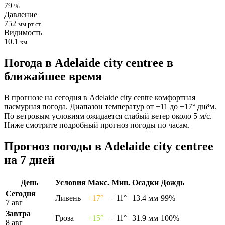
79
%
Давление
752
мм рт.ст.
Видимость
10.1
км
Погода в Adelaide city centreе в
ближайшее время
В прогнозе на сегодня в Adelaide city centre комфортная
пасмурная погода. Диапазон температур от +11 до +17° днём.
По ветровым условиям ожидается слабый ветер около 5 м/с.
Ниже смотрите подробный прогноз погоды по часам.
Прогноз погоды в Adelaide city centreе
на 7 дней
День
Условия
Макс.
Мин.
Осадки
Дождь
Сегодня
Ливень
+17°
+11°
13.4 мм
99%
7 авг
Завтра
Гроза
+15°
+11°
31.9 мм
100%
8 авг