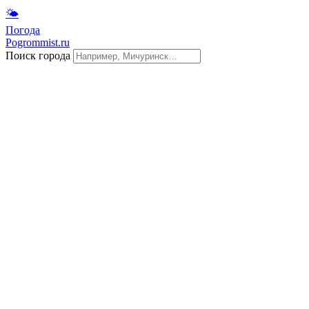
🌤
Погода
Pogrommist.ru
Поиск города