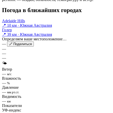
Погода в ближайших городах
Adelaide Hills
📍 10 км · Южная Австралия
Голер
📍 39 км · Южная Австралия
Определяем ваше местоположение…
—
🔗 Поделиться
—
—
—
🌤
Ветер
—
м/с
Влажность
—
%
Давление
—
мм рт.ст.
Видимость
—
км
Показатели
УФ-индекс