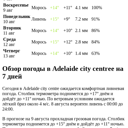
Воскресенье
Морось
+14°
+11°
4.1 мм
100%
9 авг
Понедельник
Ливень
+15°
+9°
7.2 мм
91%
10 авг
Вторник
Морось
+14°
+10°
2.1 мм
86%
11 авг
Среда
Морось
+15°
+12°
2.8 мм
84%
12 авг
Четверг
Морось
+14°
+10°
1.4 мм
63%
13 авг
Обзор погоды в Adelaide city centreе на
7 дней
Сегодня в Adelaide city centre ожидается комфортная ливневая
погода. Столбик термометра поднимется до +17° днём и
дойдёт до +11° ночью. По ветровым условиям ожидается
лёгкий бриз около 4 м/с. 8 августа вероятен ливень с 00:00 до
24:00.
В прогнозе на 9 августа прохладная грозовая погода. Столбик
термометра поднимется до +15° днём и дойдёт до +11° ночью.