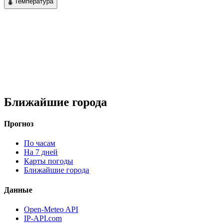
🌡 Температура
Ближайшие города
Прогноз
По часам
На 7 дней
Карты погоды
Ближайшие города
Данные
Open-Meteo API
IP-API.com