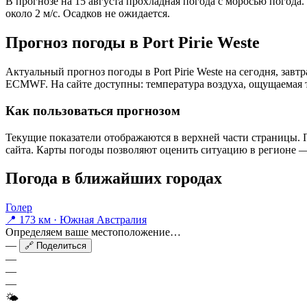
В прогнозе на 15 августа прохладная погода с моросью погода
около 2 м/с. Осадков не ожидается.
Прогноз погоды в Port Pirie Westе
Актуальный прогноз погоды в Port Pirie Westе на сегодня, за
ECMWF. На сайте доступны: температура воздуха, ощущаемая те
Как пользоваться прогнозом
Текущие показатели отображаются в верхней части страницы. П
сайта. Карты погоды позволяют оценить ситуацию в регионе — 
Погода в ближайших городах
Голер
📍 173 км · Южная Австралия
Определяем ваше местоположение…
—
🔗 Поделиться
—
—
—
🌤