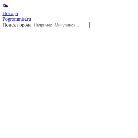
🌤
Погода
Pogrommist.ru
Поиск города