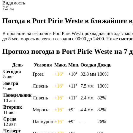
Видимость
7.5
км
Погода в Port Pirie Westе в ближайшее 
В прогнозе на сегодня в Port Pirie West прохладная погода с 
до 8 м/с. морось вероятен сегодня с 00:00 до 24:00. Ниже смот
Прогноз погоды в Port Pirie Westе на 7 
День
Условия
Макс.
Мин.
Осадки
Дождь
Сегодня
Гроза
+16°
+10°
32.8 мм
100%
8 авг
Завтра
Ливень
+16°
+11°
7.5 мм
100%
9 авг
Понедельник
Ливень
+16°
+11°
2.4 мм
82%
10 авг
Вторник
Морось
+16°
+9°
4.4 мм
82%
11 авг
Среда
Пасмурно
+16°
+9°
—
26%
12 авг
Четверг