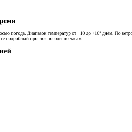
время
моросью погода. Диапазон температур от +10 до +16° днём. По ве
рите подробный прогноз погоды по часам.
дней