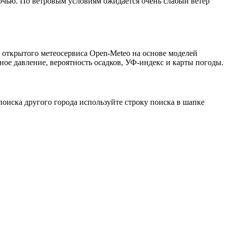
ночью. По ветровым условиям ожидается очень слабый ветер
з открытого метеосервиса Open-Meteo на основе моделей
ное давление, вероятность осадков, УФ-индекс и карты погоды.
оиска другого города используйте строку поиска в шапке