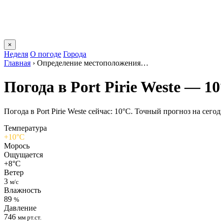
×
Неделя
О погоде
Города
Главная
›
Определение местоположения…
Погода в Port Pirie Westе — 1
Погода в Port Pirie Westе сейчас: 10°C. Точный прогноз на сегод
Температура
+10°C
Морось
Ощущается
+8°C
Ветер
3
м/с
Влажность
89
%
Давление
746
мм рт.ст.