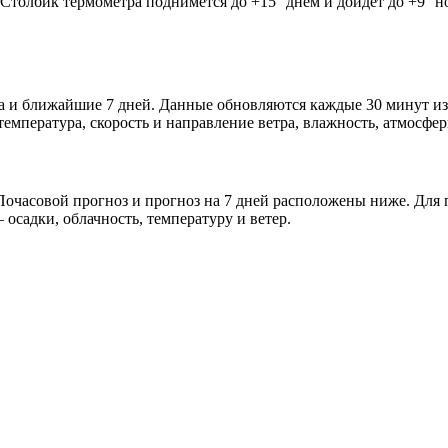
. Столбик термометра поднимется до +15° днём и дойдёт до +9° 
втра и ближайшие 7 дней. Данные обновляются каждые 30 минут и
мпература, скорость и направление ветра, влажность, атмосфер
очасовой прогноз и прогноз на 7 дней расположены ниже. Для п
осадки, облачность, температуру и ветер.