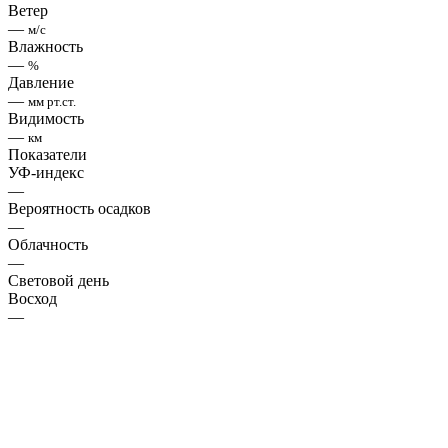
Ветер
—
м/с
Влажность
—
%
Давление
—
мм рт.ст.
Видимость
—
км
Показатели
УФ-индекс
—
Вероятность осадков
—
Облачность
—
Световой день
Восход
—