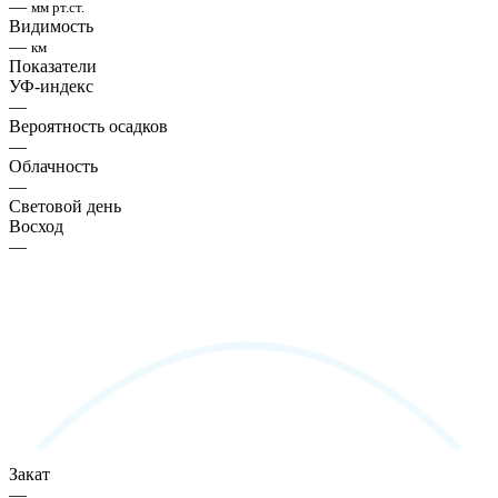
—
мм рт.ст.
Видимость
—
км
Показатели
УФ-индекс
—
Вероятность осадков
—
Облачность
—
Световой день
Восход
—
Закат
—