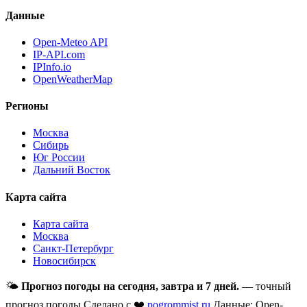
Данные
Open-Meteo API
IP-API.com
IPInfo.io
OpenWeatherMap
Регионы
Москва
Сибирь
Юг России
Дальний Восток
Карта сайта
Карта сайта
Москва
Санкт-Петербург
Новосибирск
🌤
Прогноз погоды на сегодня, завтра и 7 дней.
— точный
прогноз погоды
Сделано с ❤️
pogrommist.ru
Данные: Open-