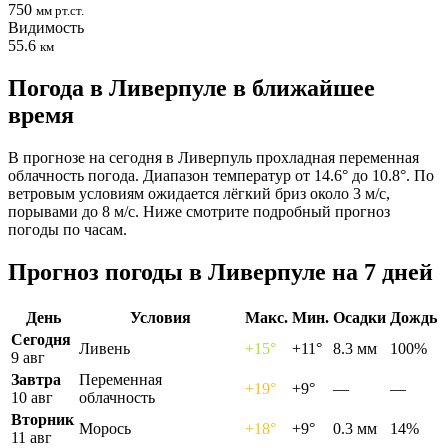
750
мм рт.ст.
Видимость
55.6
км
Погода в Ливерпуле в ближайшее
время
В прогнозе на сегодня в Ливерпуль прохладная переменная
облачность погода. Диапазон температур от 14.6° до 10.8°. По
ветровым условиям ожидается лёгкий бриз около 3 м/с,
порывами до 8 м/с. Ниже смотрите подробный прогноз
погоды по часам.
Прогноз погоды в Ливерпуле на 7 дней
День
Условия
Макс.
Мин.
Осадки
Дождь
Сегодня
Ливень
+15°
+11°
8.3 мм
100%
9 авг
Завтра
Переменная
+19°
+9°
—
—
10 авг
облачность
Вторник
Морось
+18°
+9°
0.3 мм
14%
11 авг