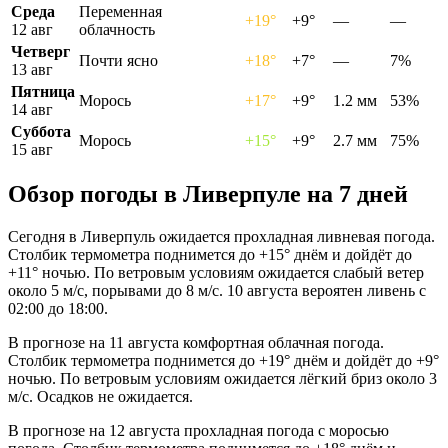
Среда
Переменная
+19°
+9°
—
—
12 авг
облачность
Четверг
Почти ясно
+18°
+7°
—
7%
13 авг
Пятница
Морось
+17°
+9°
1.2 мм
53%
14 авг
Суббота
Морось
+15°
+9°
2.7 мм
75%
15 авг
Обзор погоды в Ливерпуле на 7 дней
Сегодня в Ливерпуль ожидается прохладная ливневая погода.
Столбик термометра поднимется до +15° днём и дойдёт до
+11° ночью. По ветровым условиям ожидается слабый ветер
около 5 м/с, порывами до 8 м/с. 10 августа вероятен ливень с
02:00 до 18:00.
В прогнозе на 11 августа комфортная облачная погода.
Столбик термометра поднимется до +19° днём и дойдёт до +9°
ночью. По ветровым условиям ожидается лёгкий бриз около 3
м/с. Осадков не ожидается.
В прогнозе на 12 августа прохладная погода с моросью