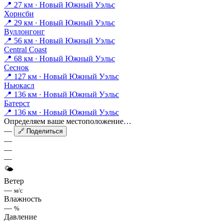
📍 27 км · Новый Южный Уэльс
Хорнсби
📍 29 км · Новый Южный Уэльс
Вуллонгонг
📍 56 км · Новый Южный Уэльс
Central Coast
📍 68 км · Новый Южный Уэльс
Сеснок
📍 127 км · Новый Южный Уэльс
Ньюкасл
📍 136 км · Новый Южный Уэльс
Батерст
📍 136 км · Новый Южный Уэльс
Определяем ваше местоположение…
—
🔗 Поделиться
—
—
—
🌤
Ветер
—
м/с
Влажность
—
%
Давление