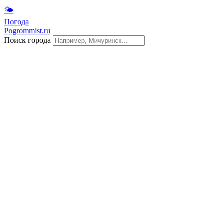
🌤
Погода
Pogrommist.ru
Поиск города