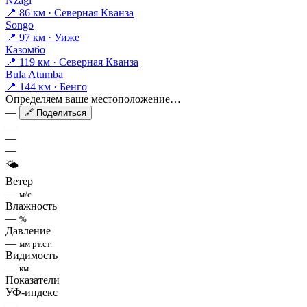
Nzagi
📍 86 км · Северная Кванза
Songo
📍 97 км · Уиже
Казомбо
📍 119 км · Северная Кванза
Bula Atumba
📍 144 км · Бенго
Определяем ваше местоположение…
—
🔗 Поделиться
—
—
—
🌤
Ветер
—
м/с
Влажность
—
%
Давление
—
мм рт.ст.
Видимость
—
км
Показатели
УФ-индекс
—