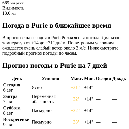
669
мм рт.ст.
Видимость
13.6
км
Погода в Puriе в ближайшее время
В прогнозе на сегодня в Puri тёплая ясная погода. Диапазон
температур от +14 до +31° днём. По ветровым условиям
ожидается очень слабый ветер около 3 м/с. Ниже смотрите
подробный прогноз погоды по часам.
Прогноз погоды в Puriе на 7 дней
День
Условия
Макс.
Мин.
Осадки
Дождь
Сегодня
Ясно
+31°
+14°
—
—
6 авг
Завтра
Переменная
+32°
+14°
—
—
7 авг
облачность
Суббота
Пасмурно
+32°
+14°
—
—
8 авг
Воскресенье
Пасмурно
+33°
+14°
—
—
9 авг