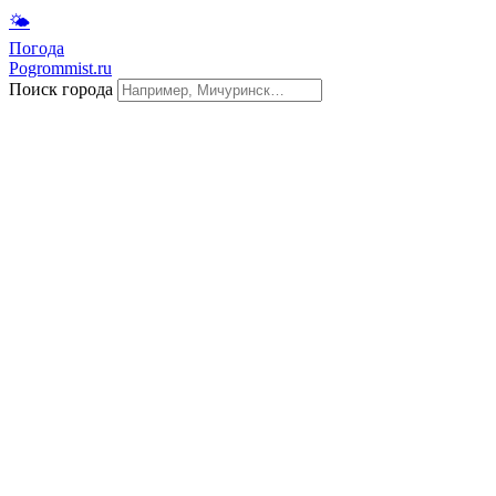
🌤
Погода
Pogrommist.ru
Поиск города