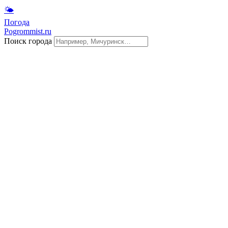
🌤
Погода
Pogrommist.ru
Поиск города