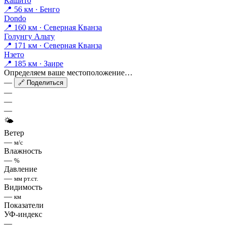
Кашито
📍 56 км · Бенго
Dondo
📍 160 км · Северная Кванза
Голунгу Альту
📍 171 км · Северная Кванза
Нзето
📍 185 км · Заире
Определяем ваше местоположение…
—
🔗 Поделиться
—
—
—
🌤
Ветер
—
м/с
Влажность
—
%
Давление
—
мм рт.ст.
Видимость
—
км
Показатели
УФ-индекс
—