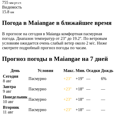
755
мм рт.ст.
Видимость
15.8
км
Погода в Maiangaе в ближайшее время
В прогнозе на сегодня в Maianga комфортная пасмурная
погода. Диапазон температур от 23° до 19.2°. По ветровым
условиям ожидается очень слабый ветер около 2 м/с. Ниже
смотрите подробный прогноз погоды по часам.
Прогноз погоды в Maiangaе на 7 дней
День
Условия
Макс.
Мин.
Осадки
Дождь
Сегодня
Пасмурно
+23°
+19°
—
6%
8 авг
Завтра
Пасмурно
+23°
+18°
—
—
9 авг
Понедельник
Пасмурно
+23°
+18°
—
—
10 авг
Вторник
Пасмурно
+23°
+18°
—
—
11 авг