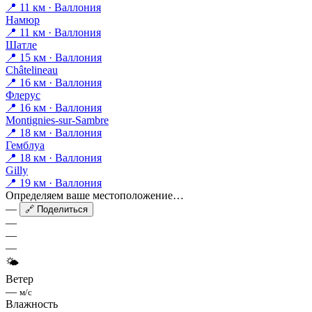
📍 11 км · Валлония
Намюр
📍 11 км · Валлония
Шатле
📍 15 км · Валлония
Châtelineau
📍 16 км · Валлония
Флерус
📍 16 км · Валлония
Montignies-sur-Sambre
📍 18 км · Валлония
Гемблуа
📍 18 км · Валлония
Gilly
📍 19 км · Валлония
Определяем ваше местоположение…
—
🔗 Поделиться
—
—
—
🌤
Ветер
—
м/с
Влажность