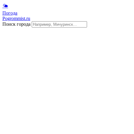
🌤
Погода
Pogrommist.ru
Поиск города