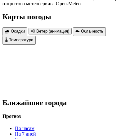
открытого метеосервиса Open-Meteo.
Карты погоды
🌧 Осадки
💨 Ветер (анимация)
☁️ Облачность
🌡 Температура
Ближайшие города
Прогноз
По часам
На 7 дней