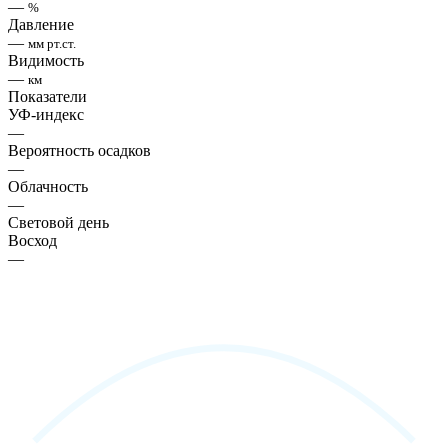
—
%
Давление
—
мм рт.ст.
Видимость
—
км
Показатели
УФ-индекс
—
Вероятность осадков
—
Облачность
—
Световой день
Восход
—