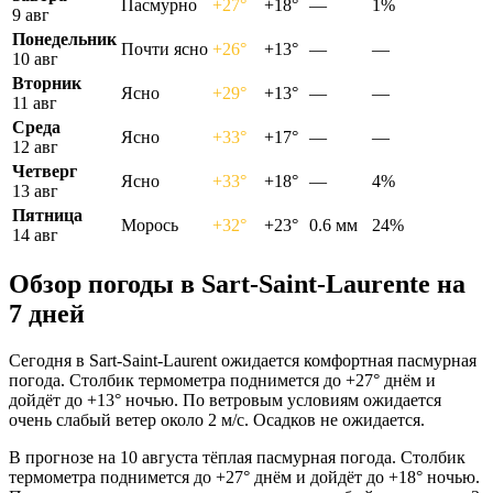
Пасмурно
+27°
+18°
—
1%
9 авг
Понедельник
Почти ясно
+26°
+13°
—
—
10 авг
Вторник
Ясно
+29°
+13°
—
—
11 авг
Среда
Ясно
+33°
+17°
—
—
12 авг
Четверг
Ясно
+33°
+18°
—
4%
13 авг
Пятница
Морось
+32°
+23°
0.6 мм
24%
14 авг
Обзор погоды в Sart-Saint-Laurentе на
7 дней
Сегодня в Sart-Saint-Laurent ожидается комфортная пасмурная
погода. Столбик термометра поднимется до +27° днём и
дойдёт до +13° ночью. По ветровым условиям ожидается
очень слабый ветер около 2 м/с. Осадков не ожидается.
В прогнозе на 10 августа тёплая пасмурная погода. Столбик
термометра поднимется до +27° днём и дойдёт до +18° ночью.