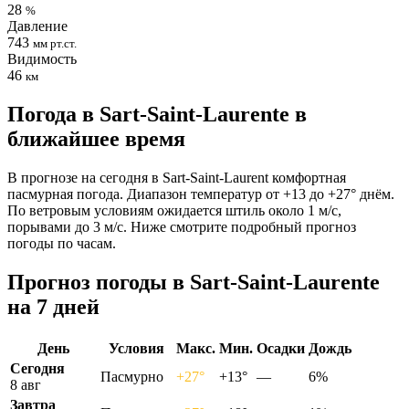
28
%
Давление
743
мм рт.ст.
Видимость
46
км
Погода в Sart-Saint-Laurentе в
ближайшее время
В прогнозе на сегодня в Sart-Saint-Laurent комфортная
пасмурная погода. Диапазон температур от +13 до +27° днём.
По ветровым условиям ожидается штиль около 1 м/с,
порывами до 3 м/с. Ниже смотрите подробный прогноз
погоды по часам.
Прогноз погоды в Sart-Saint-Laurentе
на 7 дней
День
Условия
Макс.
Мин.
Осадки
Дождь
Сегодня
Пасмурно
+27°
+13°
—
6%
8 авг
Завтра