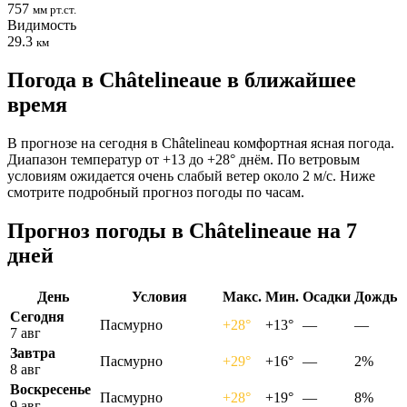
757
мм рт.ст.
Видимость
29.3
км
Погода в Châtelineauе в ближайшее
время
В прогнозе на сегодня в Châtelineau комфортная ясная погода.
Диапазон температур от +13 до +28° днём. По ветровым
условиям ожидается очень слабый ветер около 2 м/с. Ниже
смотрите подробный прогноз погоды по часам.
Прогноз погоды в Châtelineauе на 7
дней
День
Условия
Макс.
Мин.
Осадки
Дождь
Сегодня
Пасмурно
+28°
+13°
—
—
7 авг
Завтра
Пасмурно
+29°
+16°
—
2%
8 авг
Воскресенье
Пасмурно
+28°
+19°
—
8%
9 авг