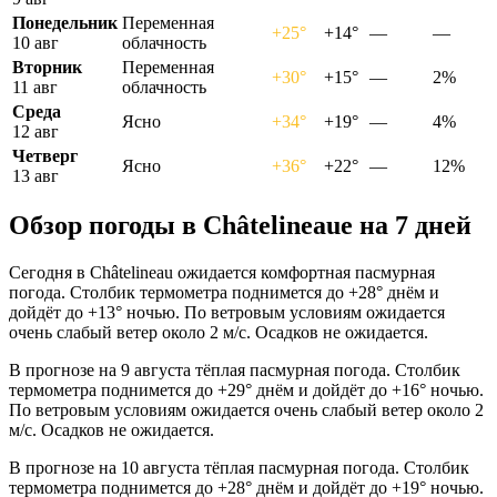
Понедельник
Переменная
+25°
+14°
—
—
10 авг
облачность
Вторник
Переменная
+30°
+15°
—
2%
11 авг
облачность
Среда
Ясно
+34°
+19°
—
4%
12 авг
Четверг
Ясно
+36°
+22°
—
12%
13 авг
Обзор погоды в Châtelineauе на 7 дней
Сегодня в Châtelineau ожидается комфортная пасмурная
погода. Столбик термометра поднимется до +28° днём и
дойдёт до +13° ночью. По ветровым условиям ожидается
очень слабый ветер около 2 м/с. Осадков не ожидается.
В прогнозе на 9 августа тёплая пасмурная погода. Столбик
термометра поднимется до +29° днём и дойдёт до +16° ночью.
По ветровым условиям ожидается очень слабый ветер около 2
м/с. Осадков не ожидается.
В прогнозе на 10 августа тёплая пасмурная погода. Столбик
термометра поднимется до +28° днём и дойдёт до +19° ночью.