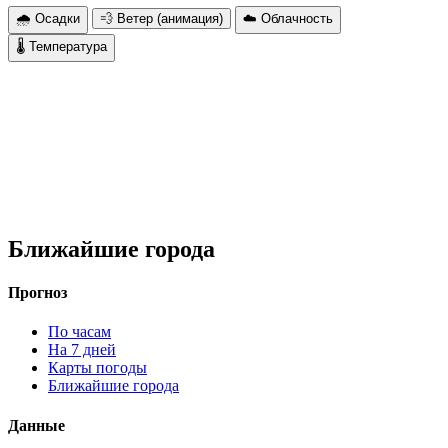
🌧 Осадки
💨 Ветер (анимация)
☁️ Облачность
🌡 Температура
Ближайшие города
Прогноз
По часам
На 7 дней
Карты погоды
Ближайшие города
Данные