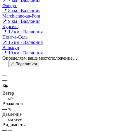
📍 7 км · Валлония
Флерус
📍 8 км · Валлония
Marchienne-au-Pont
📍 9 км · Валлония
Курсель
📍 12 км · Валлония
Понт-а-Сель
📍 15 км · Валлония
Валькур
📍 19 км · Валлония
Определяем ваше местоположение…
—
🔗 Поделиться
—
—
—
🌤
Ветер
—
м/с
Влажность
—
%
Давление
—
мм рт.ст.
Видимость
—
км