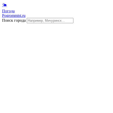
🌤
Погода
Pogrommist.ru
Поиск города