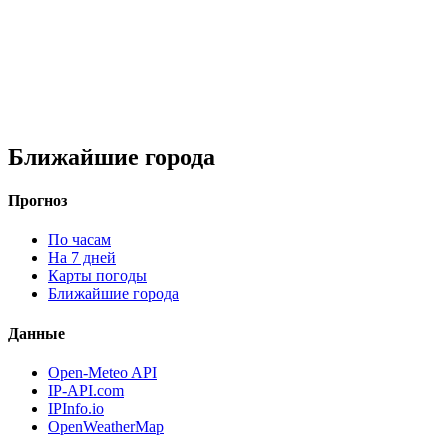
Ближайшие города
Прогноз
По часам
На 7 дней
Карты погоды
Ближайшие города
Данные
Open-Meteo API
IP-API.com
IPInfo.io
OpenWeatherMap