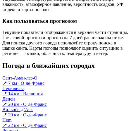
влажность, атмосферное давление, вероятность осадков, УФ-
индекс и карты погоды.
Как пользоваться прогнозом
Текущие показатели отображаются в верхней части страницы.
Почасовой прогноз и прогноз на 7 дней расположены ниже.
Для поиска другого города используйте строку поиска в
шапке сайта. Карты погоды позволяют оценить ситуацию в
регионе — осадки, облачность, температуру и ветер.
Погода в ближайших городах
Сент-Аман-лез-О
📍 7 км · О-де-Франс
Перювельз
📍 14 км · Валлония
Денен
📍 20 км · О-де-Франс
Вильнёв-д’Аск
📍 20 км · О-де-Франс
Hem
📍 22 км · О-де-Франс
Роншен