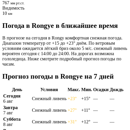
767
мм рт.ст.
Видимость
10
км
Погода в Rongyе в ближайшее время
В прогнозе на сегодня в Rongy комфортная снежная погода.
Диапазон температур от +15 до +23° днём. По ветровым
условиям ожидается лёгкий бриз около 5 м/с. снежный ливень
вероятен сегодня с 14:00 до 24:00. На дорогах возможна
гололедица. Ниже смотрите подробный прогноз погоды по
часам.
Прогноз погоды в Rongyе на 7 дней
День
Условия
Макс.
Мин.
Осадки
Дождь
Сегодня
Снежный ливень
+23°
+15°
—
—
6 авг
Завтра
Снежный ливень
+27°
+11°
—
—
7 авг
Суббота
Снежный ливень
+31°
+12°
—
—
8 авг