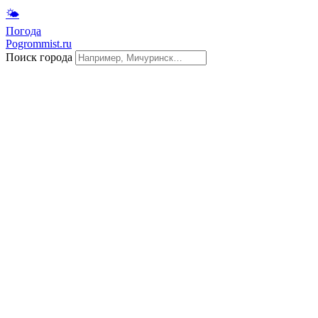
🌤
Погода
Pogrommist.ru
Поиск города