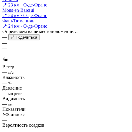
📍 23 км · О-де-Франс
Mons-en-Barœul
📍 24 км · О-де-Франс
Фаш-Тюмениль
📍 24 км · О-де-Франс
Определяем ваше местоположение…
—
🔗 Поделиться
—
—
—
🌤
Ветер
—
м/с
Влажность
—
%
Давление
—
мм рт.ст.
Видимость
—
км
Показатели
УФ-индекс
—
Вероятность осадков
—