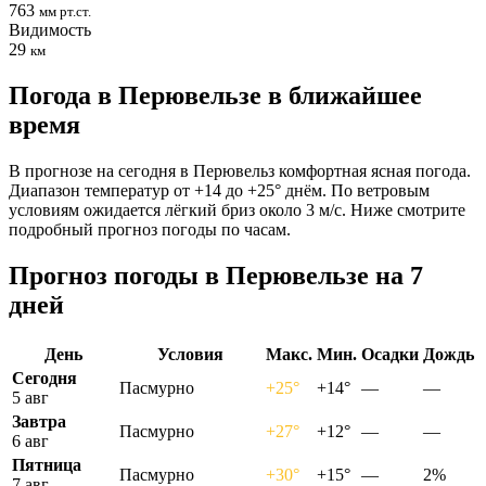
763
мм рт.ст.
Видимость
29
км
Погода в Перювельзе в ближайшее
время
В прогнозе на сегодня в Перювельз комфортная ясная погода.
Диапазон температур от +14 до +25° днём. По ветровым
условиям ожидается лёгкий бриз около 3 м/с. Ниже смотрите
подробный прогноз погоды по часам.
Прогноз погоды в Перювельзе на 7
дней
День
Условия
Макс.
Мин.
Осадки
Дождь
Сегодня
Пасмурно
+25°
+14°
—
—
5 авг
Завтра
Пасмурно
+27°
+12°
—
—
6 авг
Пятница
Пасмурно
+30°
+15°
—
2%
7 авг