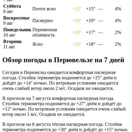
Суббота
Почти ясно
+32°
+15°
—
4%
8 авг
Воскресенье
Пасмурно
+29°
+19°
—
4%
9 авг
Понедельник
Переменная
+28°
+17°
—
2%
10 авг
облачность
Вторник
Ясно
+33°
+18°
—
2%
11 авг
Обзор погоды в Перювельзе на 7 дней
Сегодня в Перювельз ожидается комфортная пасмурная
погода. Столбик термометра поднимется до +25° днём и
дойдёт до +14° ночью. По ветровым условиям ожидается
очень слабый ветер около 2 м/с. Осадков не ожидается.
В прогнозе на 7 августа комфортная пасмурная погода.
Столбик термометра поднимется до +27° днём и дойдёт до
+12° ночью. По ветровым условиям ожидается очень слабый
ветер около 1 м/с. Осадков не ожидается.
В прогнозе на 8 августа тёплая пасмурная погода. Столбик
термометра поднимется до +30° днём и дойдёт до +15° ночью.