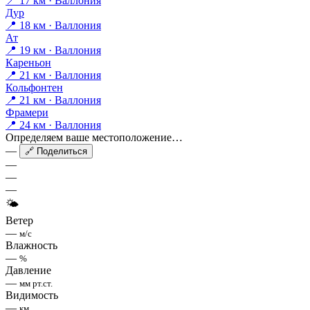
📍 17 км · Валлония
Дур
📍 18 км · Валлония
Ат
📍 19 км · Валлония
Кареньон
📍 21 км · Валлония
Кольфонтен
📍 21 км · Валлония
Фрамери
📍 24 км · Валлония
Определяем ваше местоположение…
—
🔗 Поделиться
—
—
—
🌤
Ветер
—
м/с
Влажность
—
%
Давление
—
мм рт.ст.
Видимость
—
км