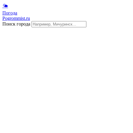
🌤
Погода
Pogrommist.ru
Поиск города