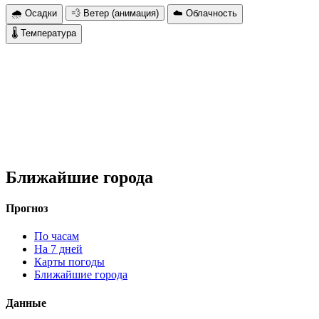
🌧 Осадки
💨 Ветер (анимация)
☁️ Облачность
🌡 Температура
Ближайшие города
Прогноз
По часам
На 7 дней
Карты погоды
Ближайшие города
Данные