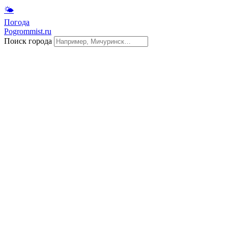
🌤
Погода
Pogrommist.ru
Поиск города