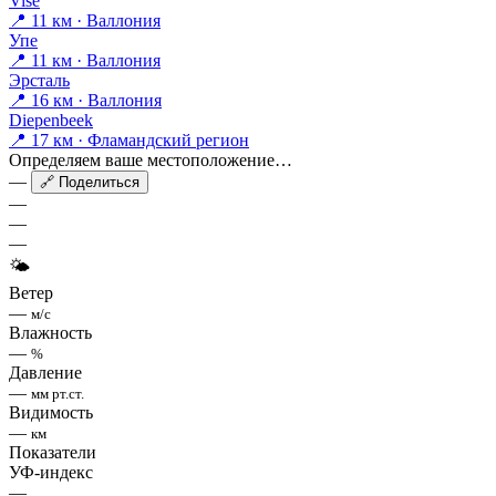
Visé
📍 11 км · Валлония
Упе
📍 11 км · Валлония
Эрсталь
📍 16 км · Валлония
Diepenbeek
📍 17 км · Фламандский регион
Определяем ваше местоположение…
—
🔗 Поделиться
—
—
—
🌤
Ветер
—
м/с
Влажность
—
%
Давление
—
мм рт.ст.
Видимость
—
км
Показатели
УФ-индекс
—