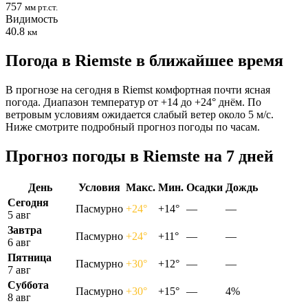
757
мм рт.ст.
Видимость
40.8
км
Погода в Riemstе в ближайшее время
В прогнозе на сегодня в Riemst комфортная почти ясная
погода. Диапазон температур от +14 до +24° днём. По
ветровым условиям ожидается слабый ветер около 5 м/с.
Ниже смотрите подробный прогноз погоды по часам.
Прогноз погоды в Riemstе на 7 дней
День
Условия
Макс.
Мин.
Осадки
Дождь
Сегодня
Пасмурно
+24°
+14°
—
—
5 авг
Завтра
Пасмурно
+24°
+11°
—
—
6 авг
Пятница
Пасмурно
+30°
+12°
—
—
7 авг
Суббота
Пасмурно
+30°
+15°
—
4%
8 авг