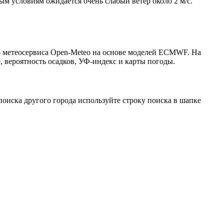
ым условиям ожидается очень слабый ветер около 2 м/с.
о метеосервиса Open-Meteo на основе моделей ECMWF. На
, вероятность осадков, УФ-индекс и карты погоды.
оиска другого города используйте строку поиска в шапке