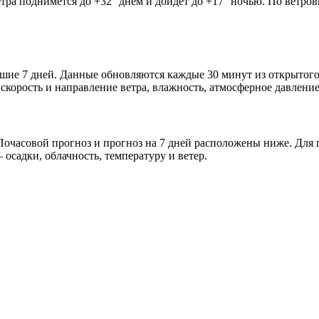
етра поднимется до +32° днём и дойдёт до +17° ночью. По ветров
айшие 7 дней. Данные обновляются каждые 30 минут из открытог
скорость и направление ветра, влажность, атмосферное давление
очасовой прогноз и прогноз на 7 дней расположены ниже. Для п
осадки, облачность, температуру и ветер.