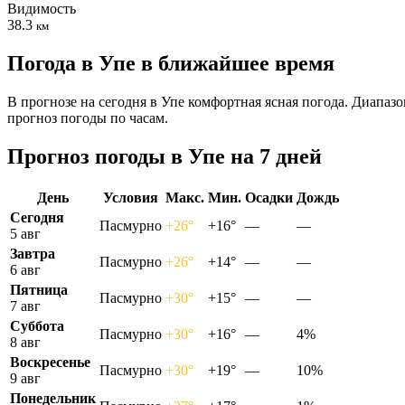
Видимость
38.3
км
Погода в Упе в ближайшее время
В прогнозе на сегодня в Упе комфортная ясная погода. Диапаз
прогноз погоды по часам.
Прогноз погоды в Упе на 7 дней
День
Условия
Макс.
Мин.
Осадки
Дождь
Сегодня
Пасмурно
+26°
+16°
—
—
5 авг
Завтра
Пасмурно
+26°
+14°
—
—
6 авг
Пятница
Пасмурно
+30°
+15°
—
—
7 авг
Суббота
Пасмурно
+30°
+16°
—
4%
8 авг
Воскресенье
Пасмурно
+30°
+19°
—
10%
9 авг
Понедельник