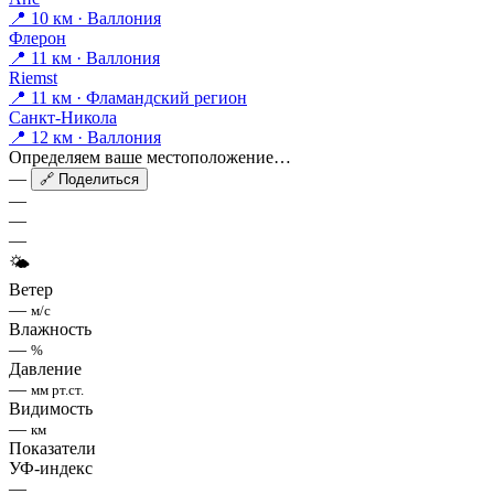
📍 10 км · Валлония
Флерон
📍 11 км · Валлония
Riemst
📍 11 км · Фламандский регион
Санкт-Никола
📍 12 км · Валлония
Определяем ваше местоположение…
—
🔗 Поделиться
—
—
—
🌤
Ветер
—
м/с
Влажность
—
%
Давление
—
мм рт.ст.
Видимость
—
км
Показатели
УФ-индекс
—