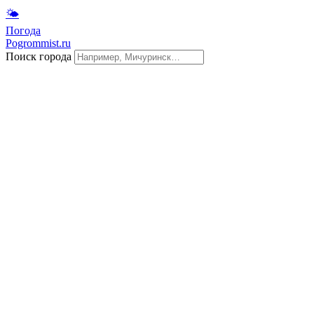
🌤
Погода
Pogrommist.ru
Поиск города