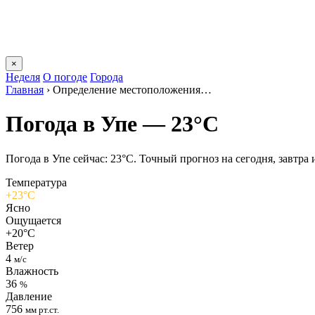
×
Неделя
О погоде
Города
Главная
›
Определение местоположения…
Погода в Упе — 23°C
Погода в Упе сейчас: 23°C. Точный прогноз на сегодня, завтра и
Температура
+23°C
Ясно
Ощущается
+20°C
Ветер
4
м/с
Влажность
36
%
Давление
756
мм рт.ст.