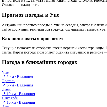
В прогнозе на 12 августа тёплая ясная погода. Столбик термом
Осадков не ожидается.
Прогноз погоды в Упе
Актуальный прогноз погоды в Упе на сегодня, завтра и ближ
сайте доступны: температура воздуха, ощущаемая температура, 
Как пользоваться прогнозом
Текущие показатели отображаются в верхней части страницы. П
сайта. Карты погоды позволяют оценить ситуацию в регионе — 
Погода в ближайших городах
Visé
📍 5 км · Валлония
Эрсталь
📍 6 км · Валлония
Льеж
📍 10 км · Валлония
Grivegnée
📍 10 км · Валлония
Анс