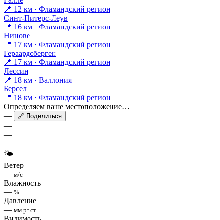
Галле
📍 12 км · Фламандский регион
Синт-Питерс-Леув
📍 16 км · Фламандский регион
Нинове
📍 17 км · Фламандский регион
Гераардсберген
📍 17 км · Фламандский регион
Лессин
📍 18 км · Валлония
Берсел
📍 18 км · Фламандский регион
Определяем ваше местоположение…
—
🔗 Поделиться
—
—
—
🌤
Ветер
—
м/с
Влажность
—
%
Давление
—
мм рт.ст.
Видимость