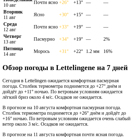
Почти ясно
+26°
+13°
—
—
10 авг
Вторник
Ясно
+30°
+15°
—
—
11 авг
Среда
Почти ясно
+33°
+19°
—
—
12 авг
Четверг
Пасмурно
+34°
+19°
—
2%
13 авг
Пятница
Морось
+31°
+22°
1.2 мм
16%
14 авг
Обзор погоды в Lettelingenе на 7 дней
Сегодня в Lettelingen ожидается комфортная пасмурная
погода. Столбик термометра поднимется до +27° днём и
дойдёт до +11° ночью. По ветровым условиям ожидается
лёгкий бриз около 4 м/с. Осадков не ожидается.
В прогнозе на 10 августа комфортная пасмурная погода.
Столбик термометра поднимется до +26° днём и дойдёт до
+16° ночью. По ветровым условиям ожидается очень слабый
ветер около 3 м/с. Осадков не ожидается.
В прогнозе на 11 августа комфортная почти ясная погода.