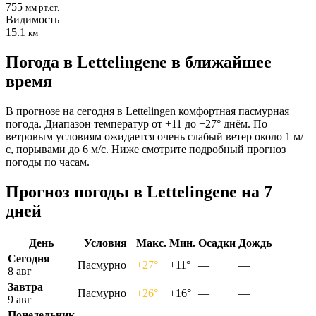
755
мм рт.ст.
Видимость
15.1
км
Погода в Lettelingenе в ближайшее
время
В прогнозе на сегодня в Lettelingen комфортная пасмурная
погода. Диапазон температур от +11 до +27° днём. По
ветровым условиям ожидается очень слабый ветер около 1 м/
с, порывами до 6 м/с. Ниже смотрите подробный прогноз
погоды по часам.
Прогноз погоды в Lettelingenе на 7
дней
День
Условия
Макс.
Мин.
Осадки
Дождь
Сегодня
Пасмурно
+27°
+11°
—
—
8 авг
Завтра
Пасмурно
+26°
+16°
—
—
9 авг
Понедельник