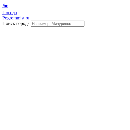
🌤
Погода
Pogrommist.ru
Поиск города