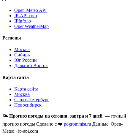
Open-Meteo API
IP-API.com
IPInfo.io
OpenWeatherMap
Регионы
Москва
Сибирь
Юг России
Дальний Восток
Карта сайта
Карта сайта
Москва
Санкт-Петербург
Новосибирск
🌤
Прогноз погоды на сегодня, завтра и 7 дней.
— точный
прогноз погоды
Сделано с ❤️
pogrommist.ru
Данные: Open-
Meteo · ip-api.com