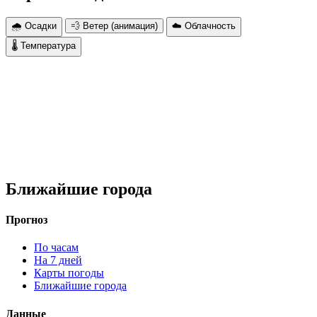
🌧 Осадки
💨 Ветер (анимация)
☁️ Облачность
🌡 Температура
Ближайшие города
Прогноз
По часам
На 7 дней
Карты погоды
Ближайшие города
Данные