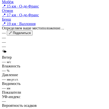
Мобёж
📍 15 км · О-де-Франс
Отмон
📍 17 км · О-де-Франс
Бенш
📍 19 км · Валлония
Определяем ваше местоположение…
—
🔗 Поделиться
—
—
—
🌤
Ветер
—
м/с
Влажность
—
%
Давление
—
мм рт.ст.
Видимость
—
км
Показатели
УФ-индекс
—
Вероятность осадков