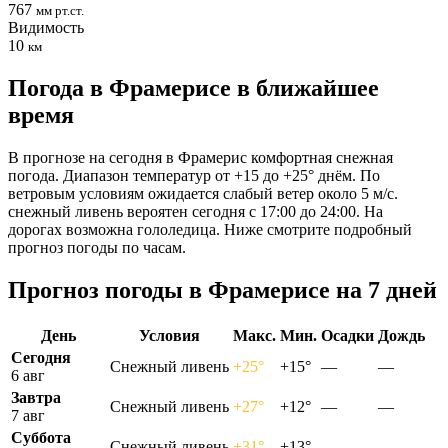
767
мм рт.ст.
Видимость
10
км
Погода в Фрамерисе в ближайшее
время
В прогнозе на сегодня в Фрамерис комфортная снежная
погода. Диапазон температур от +15 до +25° днём. По
ветровым условиям ожидается слабый ветер около 5 м/с.
снежный ливень вероятен сегодня с 17:00 до 24:00. На
дорогах возможна гололедица. Ниже смотрите подробный
прогноз погоды по часам.
Прогноз погоды в Фрамерисе на 7 дней
День
Условия
Макс.
Мин.
Осадки
Дождь
Сегодня
Снежный ливень
+25°
+15°
—
—
6 авг
Завтра
Снежный ливень
+27°
+12°
—
—
7 авг
Суббота
Снежный ливень
+31°
+13°
—
—