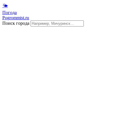
🌤
Погода
Pogrommist.ru
Поиск города