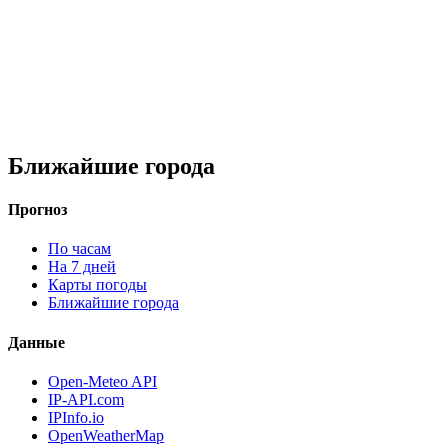
Ближайшие города
Прогноз
По часам
На 7 дней
Карты погоды
Ближайшие города
Данные
Open-Meteo API
IP-API.com
IPInfo.io
OpenWeatherMap