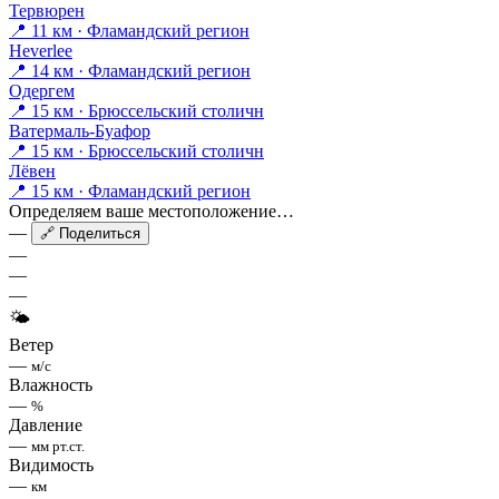
Тервюрен
📍 11 км · Фламандский регион
Heverlee
📍 14 км · Фламандский регион
Одергем
📍 15 км · Брюссельский столичн
Ватермаль-Буафор
📍 15 км · Брюссельский столичн
Лёвен
📍 15 км · Фламандский регион
Определяем ваше местоположение…
—
🔗 Поделиться
—
—
—
🌤
Ветер
—
м/с
Влажность
—
%
Давление
—
мм рт.ст.
Видимость
—
км