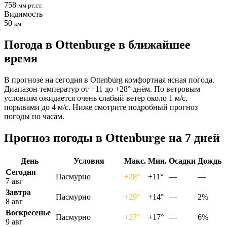
758
мм рт.ст.
Видимость
50
км
Погода в Ottenburgе в ближайшее
время
В прогнозе на сегодня в Ottenburg комфортная ясная погода.
Диапазон температур от +11 до +28° днём. По ветровым
условиям ожидается очень слабый ветер около 1 м/с,
порывами до 4 м/с. Ниже смотрите подробный прогноз
погоды по часам.
Прогноз погоды в Ottenburgе на 7 дней
День
Условия
Макс.
Мин.
Осадки
Дождь
Сегодня
Пасмурно
+28°
+11°
—
—
7 авг
Завтра
Пасмурно
+29°
+14°
—
2%
8 авг
Воскресенье
Пасмурно
+27°
+17°
—
6%
9 авг