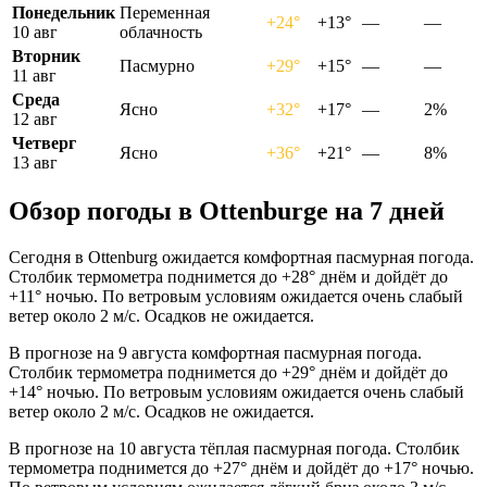
Понедельник
Переменная
+24°
+13°
—
—
10 авг
облачность
Вторник
Пасмурно
+29°
+15°
—
—
11 авг
Среда
Ясно
+32°
+17°
—
2%
12 авг
Четверг
Ясно
+36°
+21°
—
8%
13 авг
Обзор погоды в Ottenburgе на 7 дней
Сегодня в Ottenburg ожидается комфортная пасмурная погода.
Столбик термометра поднимется до +28° днём и дойдёт до
+11° ночью. По ветровым условиям ожидается очень слабый
ветер около 2 м/с. Осадков не ожидается.
В прогнозе на 9 августа комфортная пасмурная погода.
Столбик термометра поднимется до +29° днём и дойдёт до
+14° ночью. По ветровым условиям ожидается очень слабый
ветер около 2 м/с. Осадков не ожидается.
В прогнозе на 10 августа тёплая пасмурная погода. Столбик
термометра поднимется до +27° днём и дойдёт до +17° ночью.