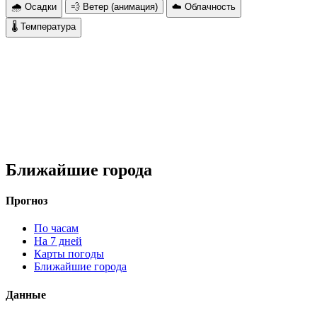
🌧 Осадки
💨 Ветер (анимация)
☁️ Облачность
🌡 Температура
Ближайшие города
Прогноз
По часам
На 7 дней
Карты погоды
Ближайшие города
Данные