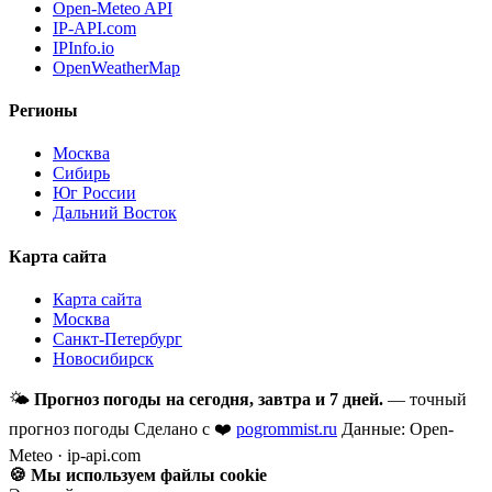
Open-Meteo API
IP-API.com
IPInfo.io
OpenWeatherMap
Регионы
Москва
Сибирь
Юг России
Дальний Восток
Карта сайта
Карта сайта
Москва
Санкт-Петербург
Новосибирск
🌤
Прогноз погоды на сегодня, завтра и 7 дней.
— точный
прогноз погоды
Сделано с ❤️
pogrommist.ru
Данные: Open-
Meteo · ip-api.com
🍪 Мы используем файлы cookie