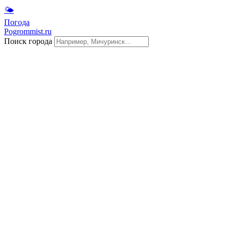
🌤
Погода
Pogrommist.ru
Поиск города