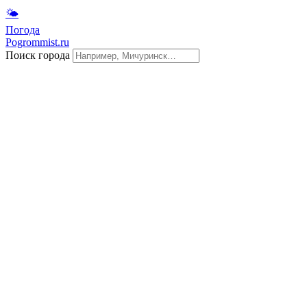
🌤
Погода
Pogrommist.ru
Поиск города