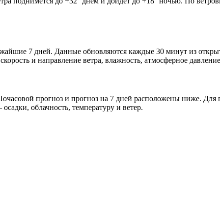
етра поднимется до +32° днём и дойдёт до +18° ночью. По ветров
лижайшие 7 дней. Данные обновляются каждые 30 минут из откр
скорость и направление ветра, влажность, атмосферное давление
очасовой прогноз и прогноз на 7 дней расположены ниже. Для п
осадки, облачность, температуру и ветер.