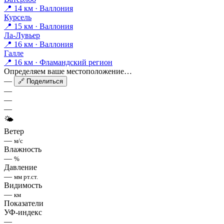
📍 14 км · Валлония
Курсель
📍 15 км · Валлония
Ла-Лувьер
📍 16 км · Валлония
Галле
📍 16 км · Фламандский регион
Определяем ваше местоположение…
—
🔗 Поделиться
—
—
—
🌤
Ветер
—
м/с
Влажность
—
%
Давление
—
мм рт.ст.
Видимость
—
км
Показатели
УФ-индекс
—