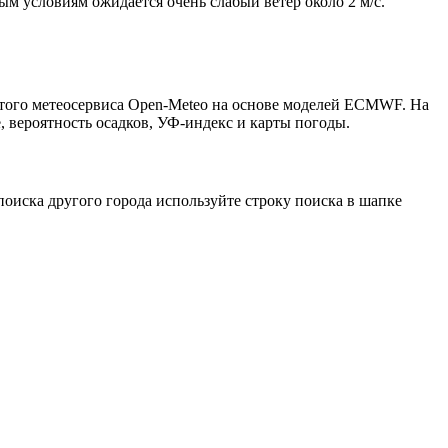
ым условиям ожидается очень слабый ветер около 2 м/с.
ытого метеосервиса Open-Meteo на основе моделей ECMWF. На
, вероятность осадков, УФ-индекс и карты погоды.
оиска другого города используйте строку поиска в шапке