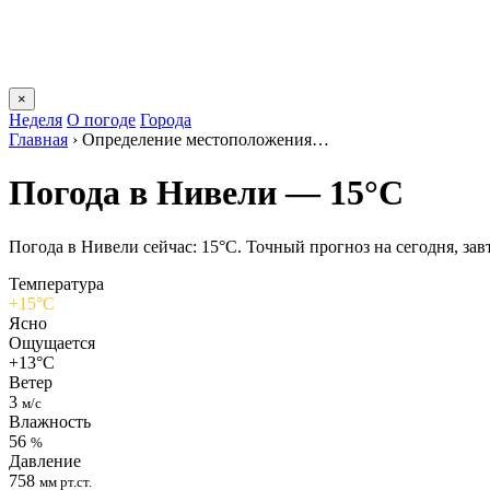
×
Неделя
О погоде
Города
Главная
›
Определение местоположения…
Погода в Нивели — 15°C
Погода в Нивели сейчас: 15°C. Точный прогноз на сегодня, завт
Температура
+15°C
Ясно
Ощущается
+13°C
Ветер
3
м/с
Влажность
56
%
Давление
758
мм рт.ст.