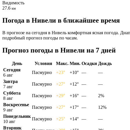
Видимость
27.6
км
Погода в Нивели в ближайшее время
В прогнозе на сегодня в Нивель комфортная ясная погода. Диа
подробный прогноз погоды по часам.
Прогноз погоды в Нивели на 7 дней
День
Условия
Макс.
Мин.
Осадки
Дождь
Сегодня
Пасмурно
+23°
+10°
—
—
6 авг
Завтра
Пасмурно
+27°
+12°
—
—
7 авг
Суббота
Пасмурно
+29°
+16°
—
2%
8 авг
Воскресенье
Пасмурно
+27°
+17°
—
12%
9 авг
Понедельник
Пасмурно
+25°
+14°
—
—
10 авг
Вторник