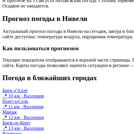
В прогнозе на 13 августа тёплая ясная погода. Столбик термом
Осадков не ожидается.
Прогноз погоды в Нивели
Актуальный прогноз погоды в Нивели на сегодня, завтра и б
сайте доступны: температура воздуха, ощущаемая температура, 
Как пользоваться прогнозом
Текущие показатели отображаются в верхней части страницы. П
сайта. Карты погоды позволяют оценить ситуацию в регионе — 
Погода в ближайших городах
Брен-л'Аллё
📍 10 км · Валлония
Понт-а-Сель
📍 11 км · Валлония
Манаж
📍 12 км · Валлония
Брем-ле-Конт
📍 13 км · Валлония
Ватерлоо