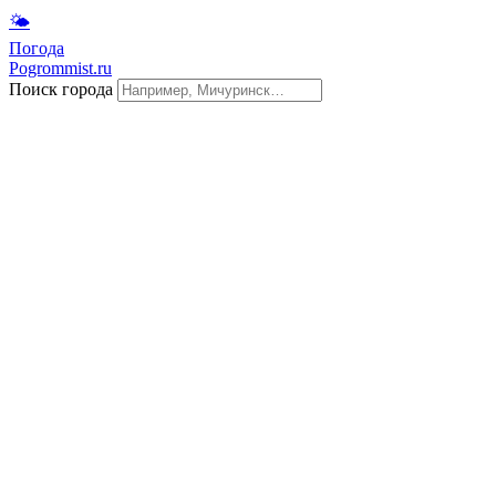
🌤
Погода
Pogrommist.ru
Поиск города