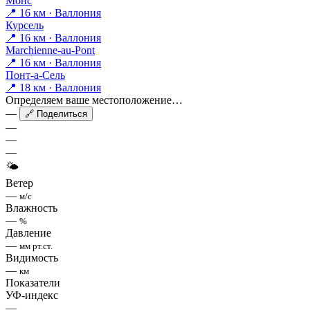
Монс
📍 16 км · Валлония
Курсель
📍 16 км · Валлония
Marchienne-au-Pont
📍 16 км · Валлония
Понт-а-Сель
📍 18 км · Валлония
Определяем ваше местоположение…
—
🔗 Поделиться
—
—
—
🌤
Ветер
—
м/с
Влажность
—
%
Давление
—
мм рт.ст.
Видимость
—
км
Показатели
УФ-индекс
—