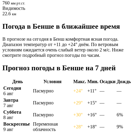
760
мм рт.ст.
Видимость
22.6
км
Погода в Бенше в ближайшее время
В прогнозе на сегодня в Бенш комфортная ясная погода.
Диапазон температур от +11 до +24° днём. По ветровым
условиям ожидается очень слабый ветер около 2 м/с. Ниже
смотрите подробный прогноз погоды по часам.
Прогноз погоды в Бенше на 7 дней
День
Условия
Макс.
Мин.
Осадки
Дождь
Сегодня
Пасмурно
+24°
+11°
—
—
6 авг
Завтра
Пасмурно
+29°
+15°
—
—
7 авг
Суббота
Пасмурно
+30°
+16°
—
6%
8 авг
Воскресенье
Переменная
+28°
+18°
—
9%
9 авг
облачность