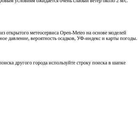
тровым условиям ожидается очень слабый ветер около 2 м/с.
из открытого метеосервиса Open-Meteo на основе моделей
ное давление, вероятность осадков, УФ-индекс и карты погоды.
оиска другого города используйте строку поиска в шапке