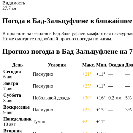
Видимость
27.7
км
Погода в Бад-Зальцуфлене в ближайшее
В прогнозе на сегодня в Бад-Зальцуфлен комфортная пасмурная 
Ниже смотрите подробный прогноз погоды по часам.
Прогноз погоды в Бад-Зальцуфлене на 7
День
Условия
Макс.
Мин.
Осадки
До
Сегодня
Пасмурно
+21°
+11°
—
—
6 авг
Завтра
Пасмурно
+25°
+11°
—
—
7 авг
Суббота
Небольшой дождь
+30°
+16°
0.2 мм
5%
8 авг
Воскресенье
Пасмурно
+25°
+15°
—
3%
9 авг
Понедельник
Туман
+22°
+11°
—
—
10 авг
Вторник