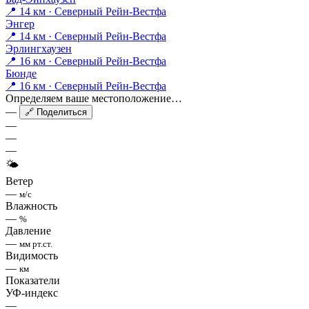
📍 14 км · Северный Рейн-Вестфа
Энгер
📍 14 км · Северный Рейн-Вестфа
Эрлингхаузен
📍 16 км · Северный Рейн-Вестфа
Бюнде
📍 16 км · Северный Рейн-Вестфа
Определяем ваше местоположение…
—
🔗 Поделиться
—
—
—
🌤
Ветер
—
м/с
Влажность
—
%
Давление
—
мм рт.ст.
Видимость
—
км
Показатели
УФ-индекс
—