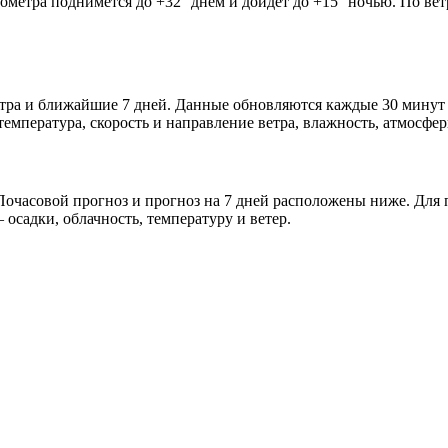
мометра поднимется до +32° днём и дойдёт до +15° ночью. По ве
втра и ближайшие 7 дней. Данные обновляются каждые 30 минут 
мпература, скорость и направление ветра, влажность, атмосфер
очасовой прогноз и прогноз на 7 дней расположены ниже. Для п
осадки, облачность, температуру и ветер.