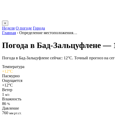
×
Неделя
О погоде
Города
Главная
›
Определение местоположения…
Погода в Бад-Зальцуфлене — 
Погода в Бад-Зальцуфлене сейчас: 12°C. Точный прогноз на сего
Температура
+12°C
Пасмурно
Ощущается
+12°C
Ветер
1
м/с
Влажность
86
%
Давление
760
мм рт.ст.