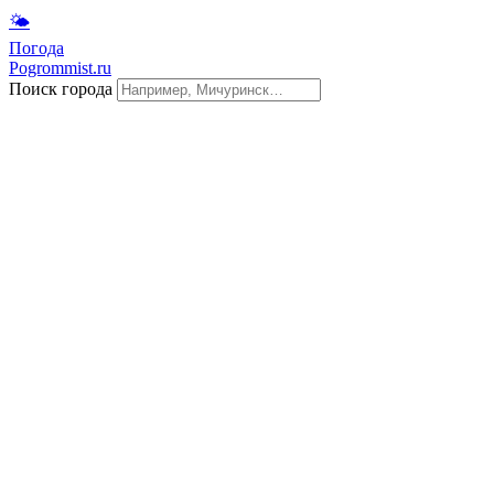
🌤
Погода
Pogrommist.ru
Поиск города