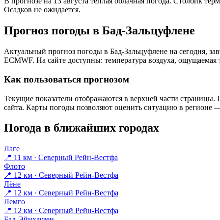
В прогнозе на 13 августа тёплая облачная погода. Столбик тер
Осадков не ожидается.
Прогноз погоды в Бад-Зальцуфлене
Актуальный прогноз погоды в Бад-Зальцуфлене на сегодня, за
ECMWF. На сайте доступны: температура воздуха, ощущаемая те
Как пользоваться прогнозом
Текущие показатели отображаются в верхней части страницы. П
сайта. Карты погоды позволяют оценить ситуацию в регионе — 
Погода в ближайших городах
Лаге
📍 11 км · Северный Рейн-Вестфа
Флото
📍 12 км · Северный Рейн-Вестфа
Лёне
📍 12 км · Северный Рейн-Вестфа
Лемго
📍 12 км · Северный Рейн-Вестфа
Бад-Эйнхаузен