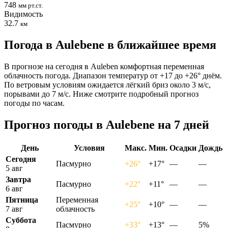
748
мм рт.ст.
Видимость
32.7
км
Погода в Aulebenе в ближайшее время
В прогнозе на сегодня в Auleben комфортная переменная
облачность погода. Диапазон температур от +17 до +26° днём.
По ветровым условиям ожидается лёгкий бриз около 3 м/с,
порывами до 7 м/с. Ниже смотрите подробный прогноз
погоды по часам.
Прогноз погоды в Aulebenе на 7 дней
День
Условия
Макс.
Мин.
Осадки
Дождь
Сегодня
Пасмурно
+26°
+17°
—
—
5 авг
Завтра
Пасмурно
+22°
+11°
—
—
6 авг
Пятница
Переменная
+25°
+10°
—
—
7 авг
облачность
Суббота
Пасмурно
+33°
+13°
—
5%