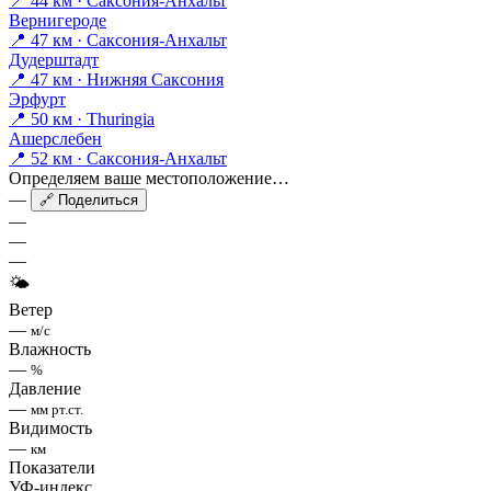
📍 44 км · Саксония-Анхальт
Вернигероде
📍 47 км · Саксония-Анхальт
Дудерштадт
📍 47 км · Нижняя Саксония
Эрфурт
📍 50 км · Thuringia
Ашерслебен
📍 52 км · Саксония-Анхальт
Определяем ваше местоположение…
—
🔗 Поделиться
—
—
—
🌤
Ветер
—
м/с
Влажность
—
%
Давление
—
мм рт.ст.
Видимость
—
км
Показатели
УФ-индекс