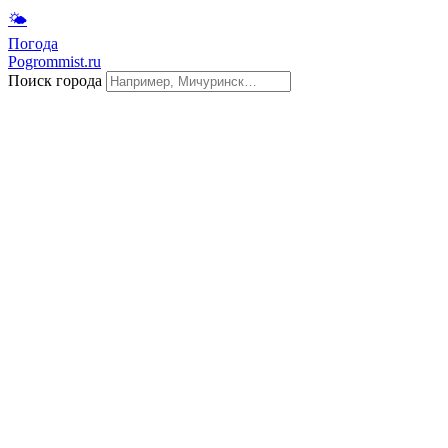
🌤
Погода
Pogrommist.ru
Поиск города