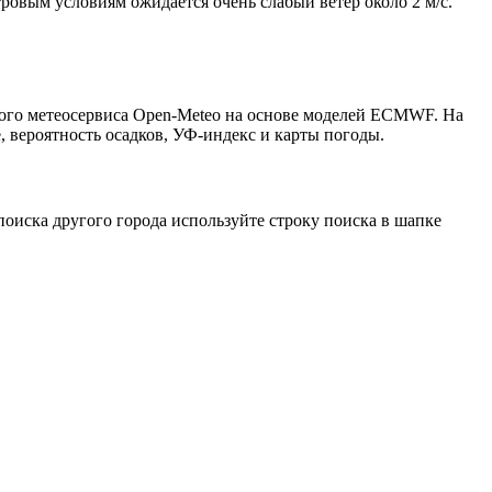
тровым условиям ожидается очень слабый ветер около 2 м/с.
ытого метеосервиса Open-Meteo на основе моделей ECMWF. На
, вероятность осадков, УФ-индекс и карты погоды.
оиска другого города используйте строку поиска в шапке