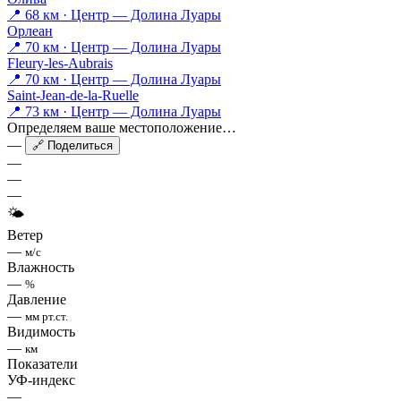
📍 68 км · Центр — Долина Луары
Орлеан
📍 70 км · Центр — Долина Луары
Fleury-les-Aubrais
📍 70 км · Центр — Долина Луары
Saint-Jean-de-la-Ruelle
📍 73 км · Центр — Долина Луары
Определяем ваше местоположение…
—
🔗 Поделиться
—
—
—
🌤
Ветер
—
м/с
Влажность
—
%
Давление
—
мм рт.ст.
Видимость
—
км
Показатели
УФ-индекс
—