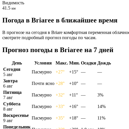
Видимость
41.5
км
Погода в Briareе в ближайшее время
В прогнозе на сегодня в Briare комфортная переменная облачно
смотрите подробный прогноз погоды по часам.
Прогноз погоды в Briareе на 7 дней
День
Условия
Макс.
Мин.
Осадки
Дождь
Сегодня
Пасмурно
+27°
+15°
—
—
5 авг
Завтра
Почти ясно
+28°
+10°
—
—
6 авг
Пятница
Пасмурно
+32°
+11°
—
3%
7 авг
Суббота
Пасмурно
+33°
+16°
—
14%
8 авг
Воскресенье
Пасмурно
+35°
+18°
—
11%
9 авг
Понедельник