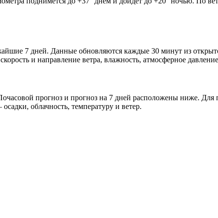
мометра поднимется до +37° днём и дойдёт до +20° ночью. По ве
лижайшие 7 дней. Данные обновляются каждые 30 минут из откр
скорость и направление ветра, влажность, атмосферное давление
очасовой прогноз и прогноз на 7 дней расположены ниже. Для п
осадки, облачность, температуру и ветер.