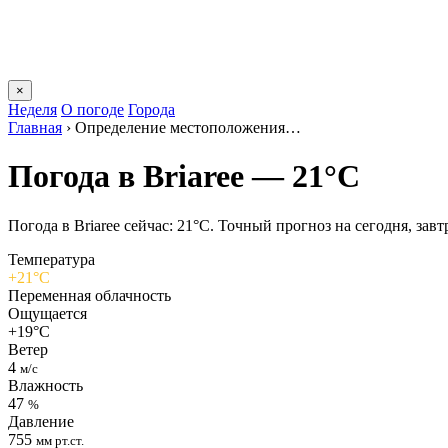
×
Неделя
О погоде
Города
Главная
›
Определение местоположения…
Погода в Briareе — 21°C
Погода в Briareе сейчас: 21°C. Точный прогноз на сегодня, завт
Температура
+21°C
Переменная облачность
Ощущается
+19°C
Ветер
4
м/с
Влажность
47
%
Давление
755
мм рт.ст.