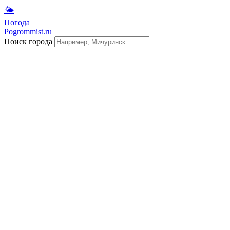
🌤
Погода
Pogrommist.ru
Поиск города