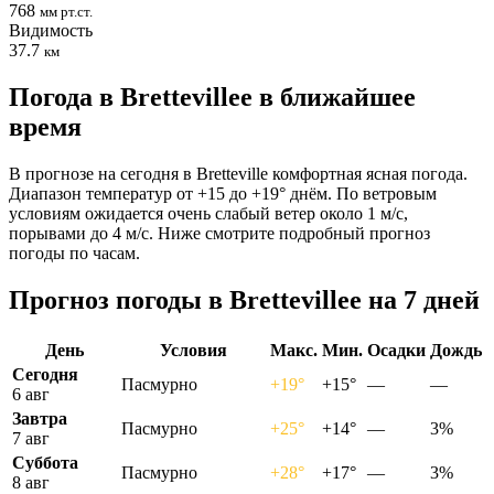
768
мм рт.ст.
Видимость
37.7
км
Погода в Brettevilleе в ближайшее
время
В прогнозе на сегодня в Bretteville комфортная ясная погода.
Диапазон температур от +15 до +19° днём. По ветровым
условиям ожидается очень слабый ветер около 1 м/с,
порывами до 4 м/с. Ниже смотрите подробный прогноз
погоды по часам.
Прогноз погоды в Brettevilleе на 7 дней
День
Условия
Макс.
Мин.
Осадки
Дождь
Сегодня
Пасмурно
+19°
+15°
—
—
6 авг
Завтра
Пасмурно
+25°
+14°
—
3%
7 авг
Суббота
Пасмурно
+28°
+17°
—
3%
8 авг