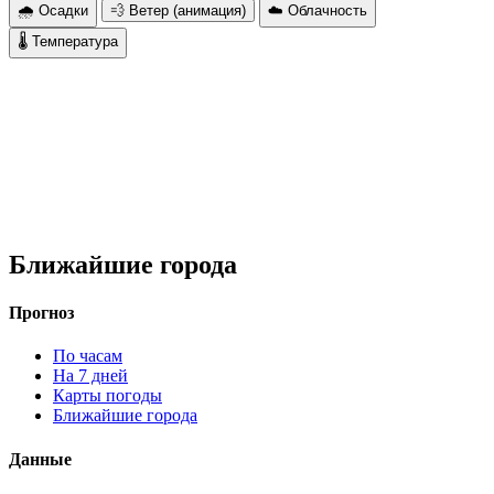
🌧 Осадки
💨 Ветер (анимация)
☁️ Облачность
🌡 Температура
Ближайшие города
Прогноз
По часам
На 7 дней
Карты погоды
Ближайшие города
Данные