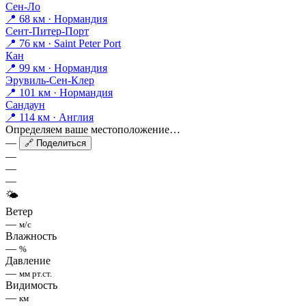
Сен-Ло
📍 68 км · Нормандия
Сент-Питер-Порт
📍 76 км · Saint Peter Port
Кан
📍 99 км · Нормандия
Эрувиль-Сен-Клер
📍 101 км · Нормандия
Сандаун
📍 114 км · Англия
Определяем ваше местоположение…
—
🔗 Поделиться
—
—
—
🌤
Ветер
—
м/с
Влажность
—
%
Давление
—
мм рт.ст.
Видимость
—
км