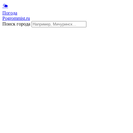
🌤
Погода
Pogrommist.ru
Поиск города