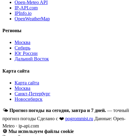
Open-Meteo API
IP-API.com
IPInfo.io
OpenWeatherMap
Регионы
Москва
Сибирь
Юг России
Дальний Восток
Карта сайта
Карта сайта
Москва
Санкт-Петербург
Новосибирск
🌤
Прогноз погоды на сегодня, завтра и 7 дней.
— точный
прогноз погоды
Сделано с ❤️
pogrommist.ru
Данные: Open-
Meteo · ip-api.com
🍪 Мы используем файлы cookie