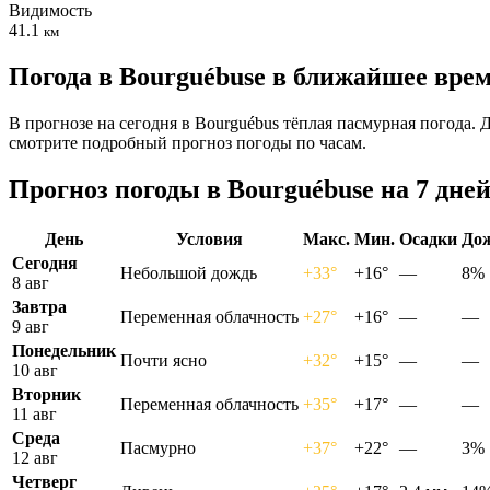
Видимость
41.1
км
Погода в Bourguébusе в ближайшее вре
В прогнозе на сегодня в Bourguébus тёплая пасмурная погода. 
смотрите подробный прогноз погоды по часам.
Прогноз погоды в Bourguébusе на 7 дне
День
Условия
Макс.
Мин.
Осадки
До
Сегодня
Небольшой дождь
+33°
+16°
—
8%
8 авг
Завтра
Переменная облачность
+27°
+16°
—
—
9 авг
Понедельник
Почти ясно
+32°
+15°
—
—
10 авг
Вторник
Переменная облачность
+35°
+17°
—
—
11 авг
Среда
Пасмурно
+37°
+22°
—
3%
12 авг
Четверг