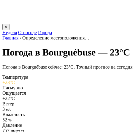
×
Неделя
О погоде
Города
Главная
›
Определение местоположения…
Погода в Bourguébusе — 23°C
Погода в Bourguébusе сейчас: 23°C. Точный прогноз на сегодня, 
Температура
+23°C
Пасмурно
Ощущается
+22°C
Ветер
3
м/с
Влажность
52
%
Давление
757
мм рт.ст.