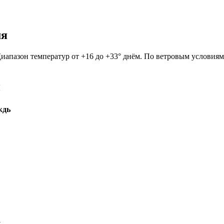
мя
Диапазон температур от +16 до +33° днём. По ветровым условиям
й
ждь