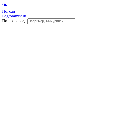
🌤
Погода
Pogrommist.ru
Поиск города