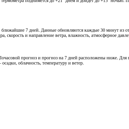
 термометра поднимется до +21° днём и дойдёт до +15° ночью. П
 и ближайшие 7 дней. Данные обновляются каждые 30 минут из 
а, скорость и направление ветра, влажность, атмосферное давле
очасовой прогноз и прогноз на 7 дней расположены ниже. Для п
осадки, облачность, температуру и ветер.