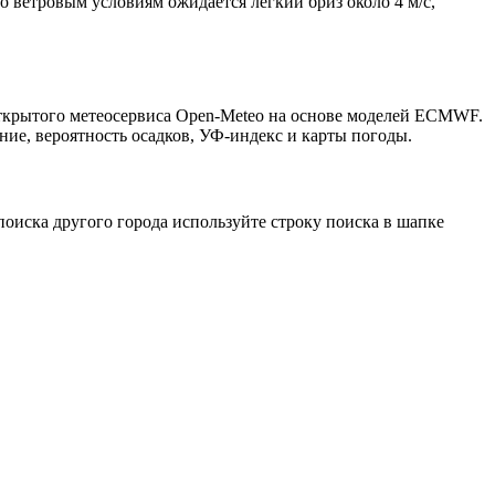
о ветровым условиям ожидается лёгкий бриз около 4 м/с,
открытого метеосервиса Open-Meteo на основе моделей ECMWF.
ние, вероятность осадков, УФ-индекс и карты погоды.
оиска другого города используйте строку поиска в шапке