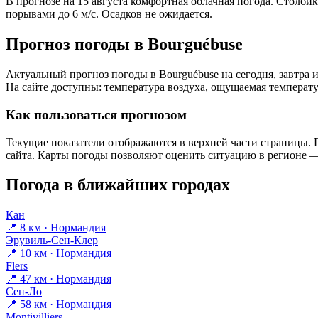
В прогнозе на 15 августа комфортная облачная погода. Столбик
порывами до 6 м/с. Осадков не ожидается.
Прогноз погоды в Bourguébusе
Актуальный прогноз погоды в Bourguébusе на сегодня, завтра
На сайте доступны: температура воздуха, ощущаемая температур
Как пользоваться прогнозом
Текущие показатели отображаются в верхней части страницы. П
сайта. Карты погоды позволяют оценить ситуацию в регионе — 
Погода в ближайших городах
Кан
📍 8 км · Нормандия
Эрувиль-Сен-Клер
📍 10 км · Нормандия
Flers
📍 47 км · Нормандия
Сен-Ло
📍 58 км · Нормандия
Montivilliers