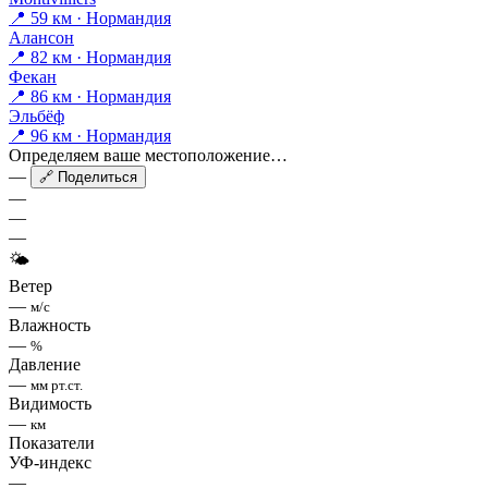
📍 59 км · Нормандия
Алансон
📍 82 км · Нормандия
Фекан
📍 86 км · Нормандия
Эльбёф
📍 96 км · Нормандия
Определяем ваше местоположение…
—
🔗 Поделиться
—
—
—
🌤
Ветер
—
м/с
Влажность
—
%
Давление
—
мм рт.ст.
Видимость
—
км
Показатели
УФ-индекс
—