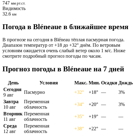
747
мм рт.ст.
Видимость
32.6
км
Погода в Bléneauе в ближайшее время
В прогнозе на сегодня в Bléneau тёплая пасмурная погода.
Диапазон температур от +18 до +32° днём. По ветровым
условиям ожидается очень слабый ветер около 1 м/с. Ниже
смотрите подробный прогноз погоды по часам.
Прогноз погоды в Bléneauе на 7 дней
День
Условия
Макс.
Мин.
Осадки
Дождь
Сегодня
Пасмурно
+32°
+18°
—
3%
9 авг
Завтра
Переменная
+34°
+20°
—
3%
10 авг
облачность
Вторник
Переменная
+35°
+19°
—
—
11 авг
облачность
Среда
Переменная
+38°
+22°
—
—
12 авг
облачность