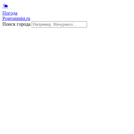
🌤
Погода
Pogrommist.ru
Поиск города