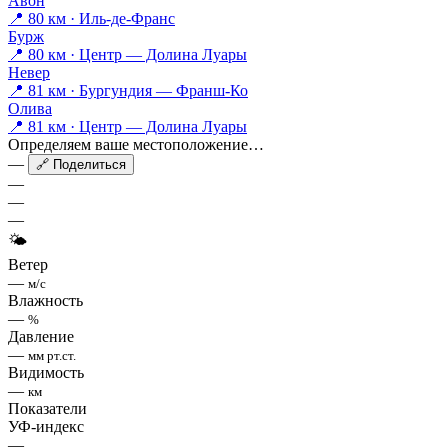
Авон
📍 80 км · Иль-де-Франс
Бурж
📍 80 км · Центр — Долина Луары
Невер
📍 81 км · Бургундия — Франш-Ко
Олива
📍 81 км · Центр — Долина Луары
Определяем ваше местоположение…
—
🔗 Поделиться
—
—
—
🌤
Ветер
—
м/с
Влажность
—
%
Давление
—
мм рт.ст.
Видимость
—
км
Показатели
УФ-индекс
—