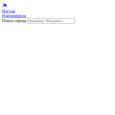
🌤
Погода
Pogrommist.ru
Поиск города