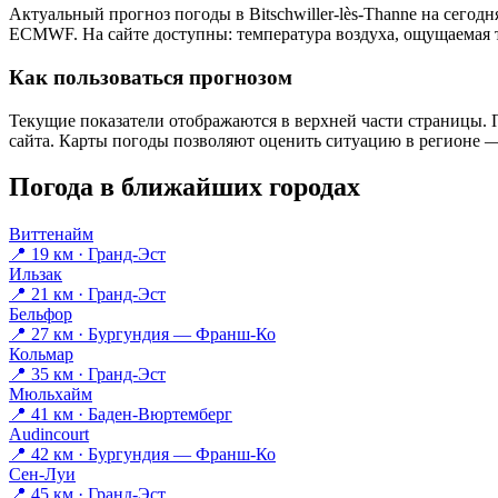
Актуальный прогноз погоды в Bitschwiller-lès-Thannе на сего
ECMWF. На сайте доступны: температура воздуха, ощущаемая те
Как пользоваться прогнозом
Текущие показатели отображаются в верхней части страницы. П
сайта. Карты погоды позволяют оценить ситуацию в регионе — 
Погода в ближайших городах
Виттенайм
📍 19 км · Гранд-Эст
Ильзак
📍 21 км · Гранд-Эст
Бельфор
📍 27 км · Бургундия — Франш-Ко
Кольмар
📍 35 км · Гранд-Эст
Мюльхайм
📍 41 км · Баден-Вюртемберг
Audincourt
📍 42 км · Бургундия — Франш-Ко
Сен-Луи
📍 45 км · Гранд-Эст