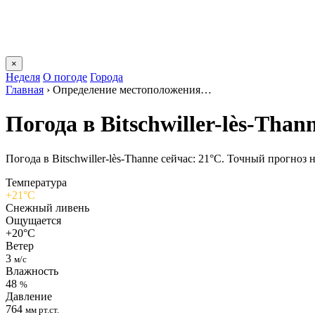
×
Неделя
О погоде
Города
Главная
›
Определение местоположения…
Погода в Bitschwiller-lès-Tha
Погода в Bitschwiller-lès-Thannе сейчас: 21°C. Точный прогноз н
Температура
+21°C
Снежный ливень
Ощущается
+20°C
Ветер
3
м/с
Влажность
48
%
Давление
764
мм рт.ст.