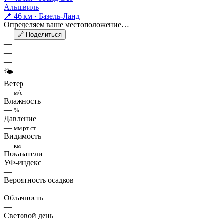
Альшвиль
📍 46 км · Базель-Ланд
Определяем ваше местоположение…
—
🔗 Поделиться
—
—
—
🌤
Ветер
—
м/с
Влажность
—
%
Давление
—
мм рт.ст.
Видимость
—
км
Показатели
УФ-индекс
—
Вероятность осадков
—
Облачность
—
Световой день