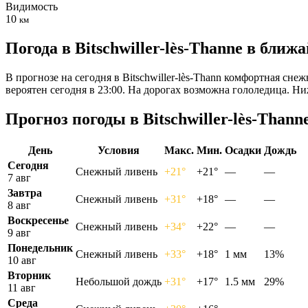
Видимость
10
км
Погода в Bitschwiller-lès-Thannе в бли
В прогнозе на сегодня в Bitschwiller-lès-Thann комфортная сне
вероятен сегодня в 23:00. На дорогах возможна гололедица. Н
Прогноз погоды в Bitschwiller-lès-Thann
День
Условия
Макс.
Мин.
Осадки
Дождь
Сегодня
Снежный ливень
+21°
+21°
—
—
7 авг
Завтра
Снежный ливень
+31°
+18°
—
—
8 авг
Воскресенье
Снежный ливень
+34°
+22°
—
—
9 авг
Понедельник
Снежный ливень
+33°
+18°
1 мм
13%
10 авг
Вторник
Небольшой дождь
+31°
+17°
1.5 мм
29%
11 авг
Среда