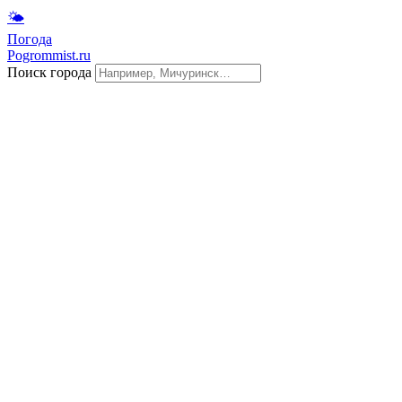
🌤
Погода
Pogrommist.ru
Поиск города