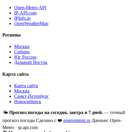
Open-Meteo API
IP-API.com
IPInfo.io
OpenWeatherMap
Регионы
Москва
Сибирь
Юг России
Дальний Восток
Карта сайта
Карта сайта
Москва
Санкт-Петербург
Новосибирск
🌤
Прогноз погоды на сегодня, завтра и 7 дней.
— точный
прогноз погоды
Сделано с ❤️
pogrommist.ru
Данные: Open-
Meteo · ip-api.com