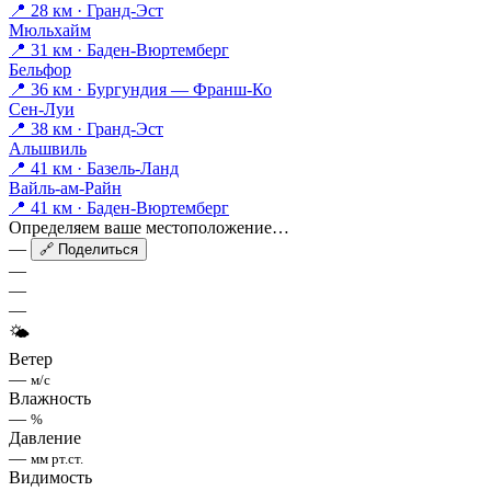
📍 28 км · Гранд-Эст
Мюльхайм
📍 31 км · Баден-Вюртемберг
Бельфор
📍 36 км · Бургундия — Франш-Ко
Сен-Луи
📍 38 км · Гранд-Эст
Альшвиль
📍 41 км · Базель-Ланд
Вайль-ам-Райн
📍 41 км · Баден-Вюртемберг
Определяем ваше местоположение…
—
🔗 Поделиться
—
—
—
🌤
Ветер
—
м/с
Влажность
—
%
Давление
—
мм рт.ст.
Видимость