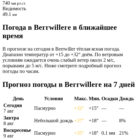
740
мм рт.ст.
Видимость
49.1
км
Погода в Berrwillerе в ближайшее
время
В прогнозе на сегодня в Berrwiller тёплая ясная погода.
Диапазон температур от +15 до +32° днём. По ветровым
условиям ожидается очень слабый ветер около 2 м/с,
порывами до 5 м/с. Ниже смотрите подробный прогноз
погоды по часам.
Прогноз погоды в Berrwillerе на 7 дней
День
Условия
Макс.
Мин.
Осадки
Дождь
Сегодня
Пасмурно
+32°
+15°
—
—
7 авг
Завтра
Небольшой дождь
+37°
+18°
—
8%
8 авг
Воскресенье
Пасмурно
+35°
+18°
0.1 мм
21%
9 авг