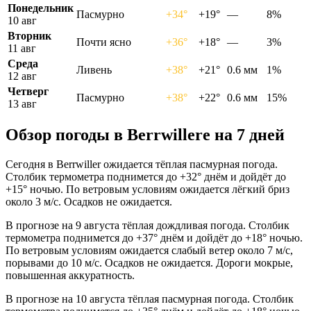
Понедельник
Пасмурно
+34°
+19°
—
8%
10 авг
Вторник
Почти ясно
+36°
+18°
—
3%
11 авг
Среда
Ливень
+38°
+21°
0.6 мм
1%
12 авг
Четверг
Пасмурно
+38°
+22°
0.6 мм
15%
13 авг
Обзор погоды в Berrwillerе на 7 дней
Сегодня в Berrwiller ожидается тёплая пасмурная погода.
Столбик термометра поднимется до +32° днём и дойдёт до
+15° ночью. По ветровым условиям ожидается лёгкий бриз
около 3 м/с. Осадков не ожидается.
В прогнозе на 9 августа тёплая дождливая погода. Столбик
термометра поднимется до +37° днём и дойдёт до +18° ночью.
По ветровым условиям ожидается слабый ветер около 7 м/с,
порывами до 10 м/с. Осадков не ожидается. Дороги мокрые,
повышенная аккуратность.
В прогнозе на 10 августа тёплая пасмурная погода. Столбик