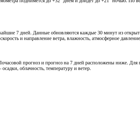
рмометра поднимется до +32° днём и дойдёт до +21° ночью. По в
ижайшие 7 дней. Данные обновляются каждые 30 минут из откры
скорость и направление ветра, влажность, атмосферное давление
очасовой прогноз и прогноз на 7 дней расположены ниже. Для п
осадки, облачность, температуру и ветер.