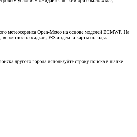
етровым условиям ожидается лёгкий бриз около 4 м/с,
того метеосервиса Open-Meteo на основе моделей ECMWF. На
, вероятность осадков, УФ-индекс и карты погоды.
оиска другого города используйте строку поиска в шапке