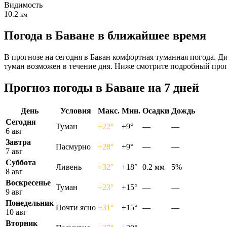
Видимость
10.2
км
Погода в Баване в ближайшее время
В прогнозе на сегодня в Баван комфортная туманная погода. Ди
туман возможен в течение дня. Ниже смотрите подробный прог
Прогноз погоды в Баване на 7 дней
День
Условия
Макс.
Мин.
Осадки
Дождь
Сегодня
Туман
+22°
+9°
—
—
6 авг
Завтра
Пасмурно
+28°
+9°
—
—
7 авг
Суббота
Ливень
+32°
+18°
0.2 мм
5%
8 авг
Воскресенье
Туман
+23°
+15°
—
—
9 авг
Понедельник
Почти ясно
+31°
+15°
—
—
10 авг
Вторник