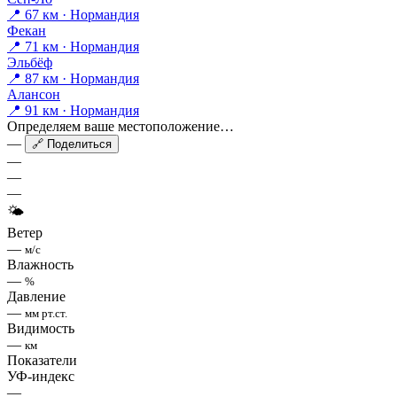
📍 67 км · Нормандия
Фекан
📍 71 км · Нормандия
Эльбёф
📍 87 км · Нормандия
Алансон
📍 91 км · Нормандия
Определяем ваше местоположение…
—
🔗 Поделиться
—
—
—
🌤
Ветер
—
м/с
Влажность
—
%
Давление
—
мм рт.ст.
Видимость
—
км
Показатели
УФ-индекс
—