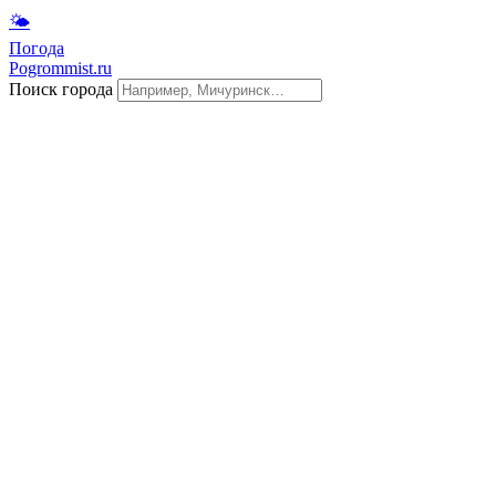
🌤
Погода
Pogrommist.ru
Поиск города