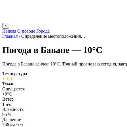
×
Неделя
О погоде
Города
Главная
›
Определение местоположения…
Погода в Баване — 10°C
Погода в Баване сейчас: 10°C. Точный прогноз на сегодня, завтр
Температура
+10°C
Туман
Ощущается
+9°C
Ветер
1
м/с
Влажность
96
%
Давление
766
мм рт.ст.