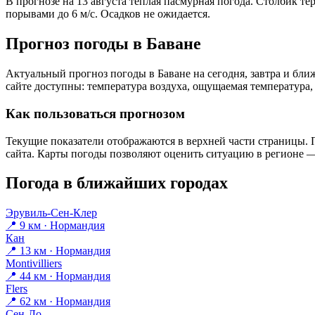
В прогнозе на 13 августа тёплая пасмурная погода. Столбик те
порывами до 6 м/с. Осадков не ожидается.
Прогноз погоды в Баване
Актуальный прогноз погоды в Баване на сегодня, завтра и бл
сайте доступны: температура воздуха, ощущаемая температура, 
Как пользоваться прогнозом
Текущие показатели отображаются в верхней части страницы. П
сайта. Карты погоды позволяют оценить ситуацию в регионе — 
Погода в ближайших городах
Эрувиль-Сен-Клер
📍 9 км · Нормандия
Кан
📍 13 км · Нормандия
Montivilliers
📍 44 км · Нормандия
Flers
📍 62 км · Нормандия
Сен-Ло