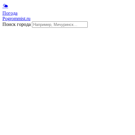
🌤
Погода
Pogrommist.ru
Поиск города