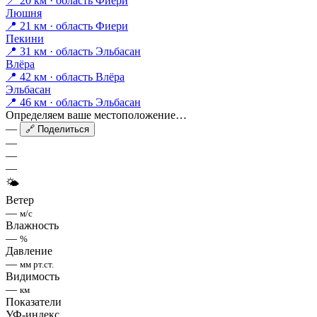
📍 20 км · область Фиери
Люшня
📍 21 км · область Фиери
Пекини
📍 31 км · область Эльбасан
Влёра
📍 42 км · область Влёра
Эльбасан
📍 46 км · область Эльбасан
Определяем ваше местоположение…
—
🔗 Поделиться
—
—
—
🌤
Ветер
—
м/с
Влажность
—
%
Давление
—
мм рт.ст.
Видимость
—
км
Показатели
УФ-индекс