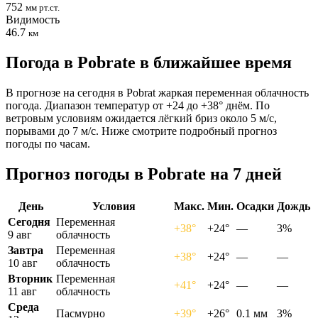
752
мм рт.ст.
Видимость
46.7
км
Погода в Pobratе в ближайшее время
В прогнозе на сегодня в Pobrat жаркая переменная облачность
погода. Диапазон температур от +24 до +38° днём. По
ветровым условиям ожидается лёгкий бриз около 5 м/с,
порывами до 7 м/с. Ниже смотрите подробный прогноз
погоды по часам.
Прогноз погоды в Pobratе на 7 дней
День
Условия
Макс.
Мин.
Осадки
Дождь
Сегодня
Переменная
+38°
+24°
—
3%
9 авг
облачность
Завтра
Переменная
+38°
+24°
—
—
10 авг
облачность
Вторник
Переменная
+41°
+24°
—
—
11 авг
облачность
Среда
Пасмурно
+39°
+26°
0.1 мм
3%