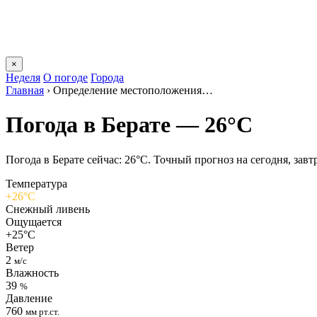
×
Неделя
О погоде
Города
Главная
›
Определение местоположения…
Погода в Берате — 26°C
Погода в Берате сейчас: 26°C. Точный прогноз на сегодня, завтр
Температура
+26°C
Снежный ливень
Ощущается
+25°C
Ветер
2
м/с
Влажность
39
%
Давление
760
мм рт.ст.