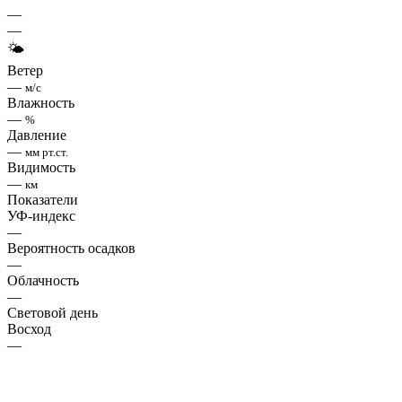
—
—
🌤
Ветер
—
м/с
Влажность
—
%
Давление
—
мм рт.ст.
Видимость
—
км
Показатели
УФ-индекс
—
Вероятность осадков
—
Облачность
—
Световой день
Восход
—