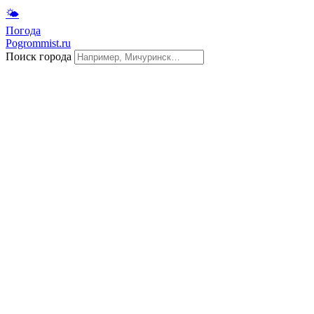
🌤
Погода
Pogrommist.ru
Поиск города