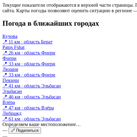
Текущие показатели отображаются в верхней части страницы. П
сайта. Карты погоды позволяют оценить ситуацию в регионе — 
Погода в ближайших городах
Кучова
📍 11 км · область Берат
Patos Fshat
📍 26 км · область Фиери
Фиери
📍 33 км · область Фиери
Люшня
📍 33 км · область Фиери
Пекини
📍 41 км · область Эльбасан
Эльбасан
📍 46 км · область Эльбасан
Влёра
📍 47 км · область Влёра
Либражд
📍 61 км · область Эльбасан
Определяем ваше местоположение…
—
🔗 Поделиться
—