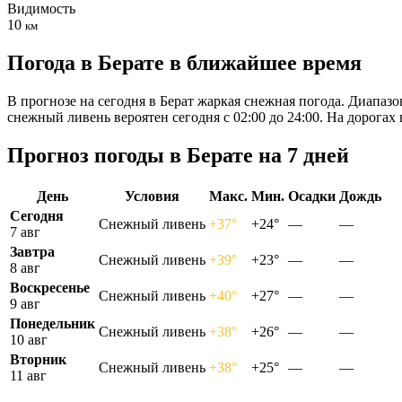
Видимость
10
км
Погода в Берате в ближайшее время
В прогнозе на сегодня в Берат жаркая снежная погода. Диапазо
снежный ливень вероятен сегодня с 02:00 до 24:00. На дорога
Прогноз погоды в Берате на 7 дней
День
Условия
Макс.
Мин.
Осадки
Дождь
Сегодня
Снежный ливень
+37°
+24°
—
—
7 авг
Завтра
Снежный ливень
+39°
+23°
—
—
8 авг
Воскресенье
Снежный ливень
+40°
+27°
—
—
9 авг
Понедельник
Снежный ливень
+38°
+26°
—
—
10 авг
Вторник
Снежный ливень
+38°
+25°
—
—
11 авг