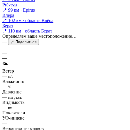
Préveza
📍 99 км · Epirus
Влёра
📍 102 км · область Влёра
Берат
📍 110 км · область Берат
Определяем ваше местоположение…
—
🔗 Поделиться
—
—
—
🌤
Ветер
—
м/с
Влажность
—
%
Давление
—
мм рт.ст.
Видимость
—
км
Показатели
УФ-индекс
—
Вероятность осадков