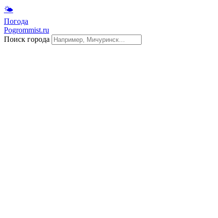
🌤
Погода
Pogrommist.ru
Поиск города