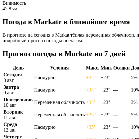
Видимость
45.8
км
Погода в Markatе в ближайшее время
В прогнозе на сегодня в Markat тёплая переменная облачность 
подробный прогноз погоды по часам.
Прогноз погоды в Markatе на 7 дней
День
Условия
Макс.
Мин.
Осадки
До
Сегодня
Пасмурно
+35°
+23°
—
5%
8 авг
Завтра
Пасмурно
+34°
+23°
—
10
9 авг
Понедельник
Переменная облачность
+35°
+23°
—
3%
10 авг
Вторник
Переменная облачность
+35°
+23°
—
5%
11 авг
Среда
Пасмурно
+35°
+23°
—
10
12 авг
Четверг