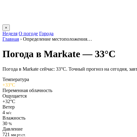
×
Неделя
О погоде
Города
Главная
›
Определение местоположения…
Погода в Markatе — 33°C
Погода в Markatе сейчас: 33°C. Точный прогноз на сегодня, завт
Температура
+33°C
Переменная облачность
Ощущается
+32°C
Ветер
4
м/с
Влажность
30
%
Давление
721
мм рт.ст.