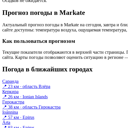
Осадков не ожидается.
Прогноз погоды в Markatе
Актуальный прогноз погоды в Markatе на сегодня, завтра и б
сайте доступны: температура воздуха, ощущаемая температура, 
Как пользоваться прогнозом
Текущие показатели отображаются в верхней части страницы. П
сайта. Карты погоды позволяют оценить ситуацию в регионе — 
Погода в ближайших городах
Саранда
📍 23 км · область Влёра
Керкира
📍 26 км · Ionian Islands
Гирокастра
📍 38 км · область Гирокастра
Ioánnina
📍 57 км · Epirus
Árta
📍 93 км · Epirus