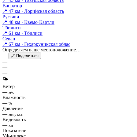
📍 45 км · Тавушская область
Ванадзор
📍 47 км · Лорийская область
Рустави
📍 48 км · Квемо-Картли
Тбилиси
📍 61 км · Тбилиси
Севан
📍 67 км · Гехаркуникская облас
Определяем ваше местоположение…
—
🔗 Поделиться
—
—
—
🌤
Ветер
—
м/с
Влажность
—
%
Давление
—
мм рт.ст.
Видимость
—
км
Показатели
УФ-индекс