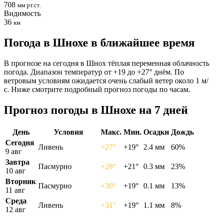
708
мм рт.ст.
Видимость
36
км
Погода в Шнохе в ближайшее время
В прогнозе на сегодня в Шнох тёплая переменная облачность
погода. Диапазон температур от +19 до +27° днём. По
ветровым условиям ожидается очень слабый ветер около 1 м/
с. Ниже смотрите подробный прогноз погоды по часам.
Прогноз погоды в Шнохе на 7 дней
День
Условия
Макс.
Мин.
Осадки
Дождь
Сегодня
Ливень
+27°
+19°
2.4 мм
60%
9 авг
Завтра
Пасмурно
+28°
+21°
0.3 мм
23%
10 авг
Вторник
Пасмурно
+30°
+19°
0.1 мм
13%
11 авг
Среда
Ливень
+31°
+19°
1.1 мм
8%
12 авг