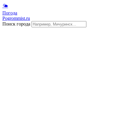
🌤
Погода
Pogrommist.ru
Поиск города