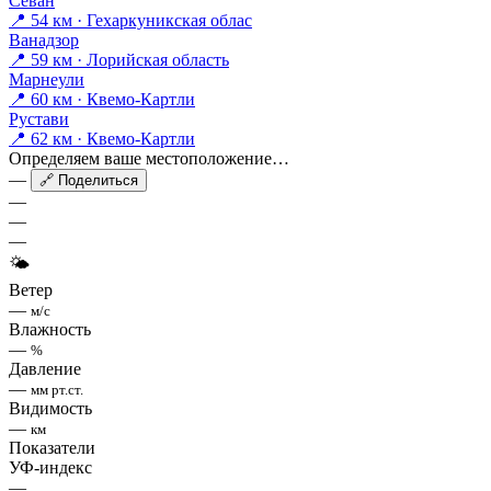
Севан
📍 54 км · Гехаркуникская облас
Ванадзор
📍 59 км · Лорийская область
Марнеули
📍 60 км · Квемо-Картли
Рустави
📍 62 км · Квемо-Картли
Определяем ваше местоположение…
—
🔗 Поделиться
—
—
—
🌤
Ветер
—
м/с
Влажность
—
%
Давление
—
мм рт.ст.
Видимость
—
км
Показатели
УФ-индекс
—