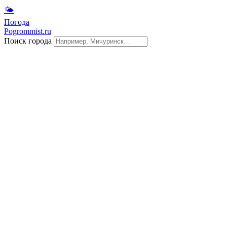
🌤
Погода
Pogrommist.ru
Поиск города