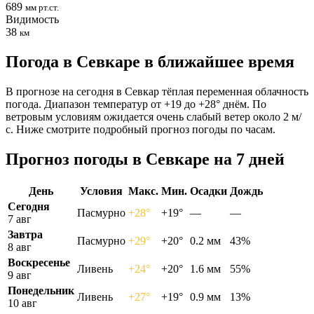
689
мм рт.ст.
Видимость
38
км
Погода в Севкаре в ближайшее время
В прогнозе на сегодня в Севкар тёплая переменная облачность
погода. Диапазон температур от +19 до +28° днём. По
ветровым условиям ожидается очень слабый ветер около 2 м/
с. Ниже смотрите подробный прогноз погоды по часам.
Прогноз погоды в Севкаре на 7 дней
День
Условия
Макс.
Мин.
Осадки
Дождь
Сегодня
Пасмурно
+28°
+19°
—
—
7 авг
Завтра
Пасмурно
+29°
+20°
0.2 мм
43%
8 авг
Воскресенье
Ливень
+24°
+20°
1.6 мм
55%
9 авг
Понедельник
Ливень
+27°
+19°
0.9 мм
13%
10 авг