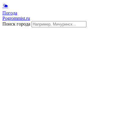
🌤
Погода
Pogrommist.ru
Поиск города