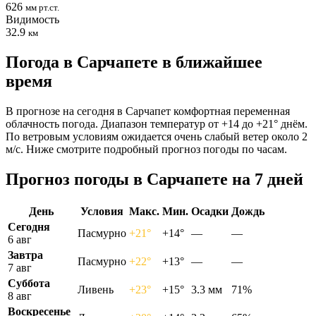
626
мм рт.ст.
Видимость
32.9
км
Погода в Сарчапете в ближайшее
время
В прогнозе на сегодня в Сарчапет комфортная переменная
облачность погода. Диапазон температур от +14 до +21° днём.
По ветровым условиям ожидается очень слабый ветер около 2
м/с. Ниже смотрите подробный прогноз погоды по часам.
Прогноз погоды в Сарчапете на 7 дней
День
Условия
Макс.
Мин.
Осадки
Дождь
Сегодня
Пасмурно
+21°
+14°
—
—
6 авг
Завтра
Пасмурно
+22°
+13°
—
—
7 авг
Суббота
Ливень
+23°
+15°
3.3 мм
71%
8 авг
Воскресенье