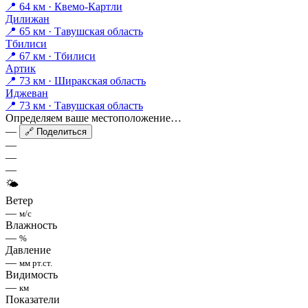
📍 64 км · Квемо-Картли
Дилижан
📍 65 км · Тавушская область
Тбилиси
📍 67 км · Тбилиси
Артик
📍 73 км · Ширакская область
Иджеван
📍 73 км · Тавушская область
Определяем ваше местоположение…
—
🔗 Поделиться
—
—
—
🌤
Ветер
—
м/с
Влажность
—
%
Давление
—
мм рт.ст.
Видимость
—
км
Показатели