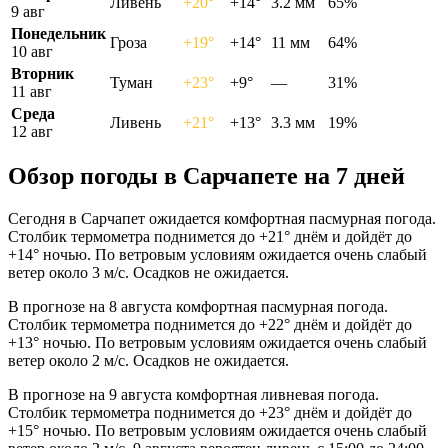
Ливень
+20°
+14°
3.2 мм
65%
9 авг
Понедельник
Гроза
+19°
+14°
11 мм
64%
10 авг
Вторник
Туман
+23°
+9°
—
31%
11 авг
Среда
Ливень
+21°
+13°
3.3 мм
19%
12 авг
Обзор погоды в Сарчапете на 7 дней
Сегодня в Сарчапет ожидается комфортная пасмурная погода.
Столбик термометра поднимется до +21° днём и дойдёт до
+14° ночью. По ветровым условиям ожидается очень слабый
ветер около 3 м/с. Осадков не ожидается.
В прогнозе на 8 августа комфортная пасмурная погода.
Столбик термометра поднимется до +22° днём и дойдёт до
+13° ночью. По ветровым условиям ожидается очень слабый
ветер около 2 м/с. Осадков не ожидается.
В прогнозе на 9 августа комфортная ливневая погода.
Столбик термометра поднимется до +23° днём и дойдёт до
+15° ночью. По ветровым условиям ожидается очень слабый