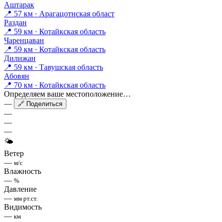
Аштарак
📍 57 км · Арагацотнская област
Раздан
📍 59 км · Котайкская область
Чаренцаван
📍 59 км · Котайкская область
Дилижан
📍 59 км · Тавушская область
Абовян
📍 70 км · Котайкская область
Определяем ваше местоположение…
—
🔗 Поделиться
—
—
—
🌤
Ветер
—
м/с
Влажность
—
%
Давление
—
мм рт.ст.
Видимость
—
км