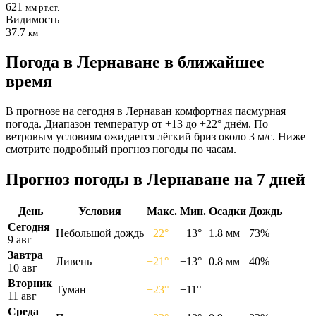
621
мм рт.ст.
Видимость
37.7
км
Погода в Лернаване в ближайшее
время
В прогнозе на сегодня в Лернаван комфортная пасмурная
погода. Диапазон температур от +13 до +22° днём. По
ветровым условиям ожидается лёгкий бриз около 3 м/с. Ниже
смотрите подробный прогноз погоды по часам.
Прогноз погоды в Лернаване на 7 дней
День
Условия
Макс.
Мин.
Осадки
Дождь
Сегодня
Небольшой дождь
+22°
+13°
1.8 мм
73%
9 авг
Завтра
Ливень
+21°
+13°
0.8 мм
40%
10 авг
Вторник
Туман
+23°
+11°
—
—
11 авг
Среда