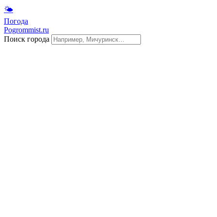
🌤
Погода
Pogrommist.ru
Поиск города