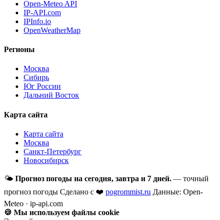
Open-Meteo API
IP-API.com
IPInfo.io
OpenWeatherMap
Регионы
Москва
Сибирь
Юг России
Дальний Восток
Карта сайта
Карта сайта
Москва
Санкт-Петербург
Новосибирск
🌤
Прогноз погоды на сегодня, завтра и 7 дней.
— точный
прогноз погоды
Сделано с ❤️
pogrommist.ru
Данные: Open-
Meteo · ip-api.com
🍪 Мы используем файлы cookie