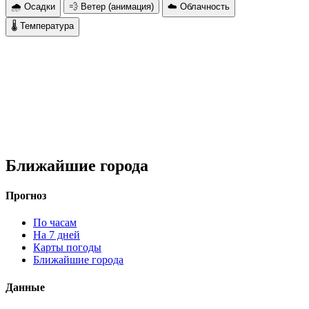
🌧 Осадки
💨 Ветер (анимация)
☁️ Облачность
🌡 Температура
Ближайшие города
Прогноз
По часам
На 7 дней
Карты погоды
Ближайшие города
Данные