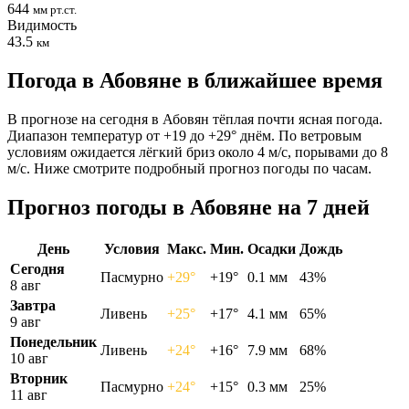
644
мм рт.ст.
Видимость
43.5
км
Погода в Абовяне в ближайшее время
В прогнозе на сегодня в Абовян тёплая почти ясная погода.
Диапазон температур от +19 до +29° днём. По ветровым
условиям ожидается лёгкий бриз около 4 м/с, порывами до 8
м/с. Ниже смотрите подробный прогноз погоды по часам.
Прогноз погоды в Абовяне на 7 дней
День
Условия
Макс.
Мин.
Осадки
Дождь
Сегодня
Пасмурно
+29°
+19°
0.1 мм
43%
8 авг
Завтра
Ливень
+25°
+17°
4.1 мм
65%
9 авг
Понедельник
Ливень
+24°
+16°
7.9 мм
68%
10 авг
Вторник
Пасмурно
+24°
+15°
0.3 мм
25%
11 авг