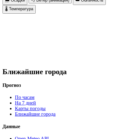
🌧 Осадки
💨 Ветер (анимация)
☁️ Облачность
🌡 Температура
Ближайшие города
Прогноз
По часам
На 7 дней
Карты погоды
Ближайшие города
Данные
Open-Meteo API