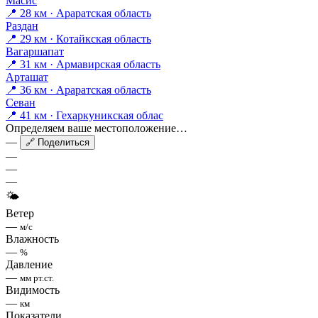
Масис
📍 28 км · Араратская область
Раздан
📍 29 км · Котайкская область
Вагаршапат
📍 31 км · Армавирская область
Арташат
📍 36 км · Араратская область
Севан
📍 41 км · Гехаркуникская облас
Определяем ваше местоположение…
—
🔗 Поделиться
—
—
—
🌤
Ветер
—
м/с
Влажность
—
%
Давление
—
мм рт.ст.
Видимость
—
км
Показатели