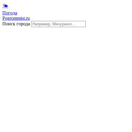
🌤
Погода
Pogrommist.ru
Поиск города