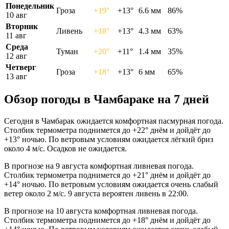
Понедельник
Гроза
+19°
+13°
6.6 мм
86%
10 авг
Вторник
Ливень
+18°
+13°
4.3 мм
63%
11 авг
Среда
Туман
+20°
+11°
1.4 мм
35%
12 авг
Четверг
Гроза
+18°
+13°
6 мм
65%
13 авг
Обзор погоды в Чамбараке на 7 дней
Сегодня в Чамбарак ожидается комфортная пасмурная погода.
Столбик термометра поднимется до +22° днём и дойдёт до
+13° ночью. По ветровым условиям ожидается лёгкий бриз
около 4 м/с. Осадков не ожидается.
В прогнозе на 9 августа комфортная ливневая погода.
Столбик термометра поднимется до +21° днём и дойдёт до
+14° ночью. По ветровым условиям ожидается очень слабый
ветер около 2 м/с. 9 августа вероятен ливень в 22:00.
В прогнозе на 10 августа комфортная ливневая погода.
Столбик термометра поднимется до +18° днём и дойдёт до