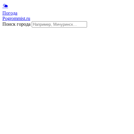
🌤
Погода
Pogrommist.ru
Поиск города