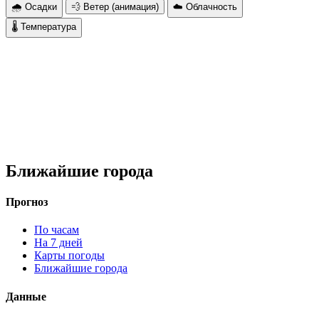
🌧 Осадки
💨 Ветер (анимация)
☁️ Облачность
🌡 Температура
Ближайшие города
Прогноз
По часам
На 7 дней
Карты погоды
Ближайшие города
Данные