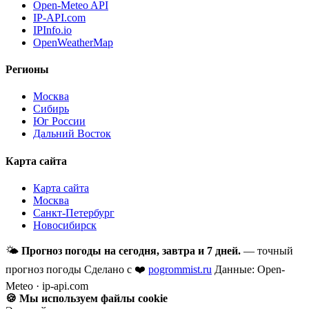
Open-Meteo API
IP-API.com
IPInfo.io
OpenWeatherMap
Регионы
Москва
Сибирь
Юг России
Дальний Восток
Карта сайта
Карта сайта
Москва
Санкт-Петербург
Новосибирск
🌤
Прогноз погоды на сегодня, завтра и 7 дней.
— точный
прогноз погоды
Сделано с ❤️
pogrommist.ru
Данные: Open-
Meteo · ip-api.com
🍪 Мы используем файлы cookie