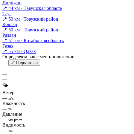
Дилижан
📍 44 км · Тавушская область
Тауз
📍 50 км · Товузский район
Ковлар
📍 50 км · Товузский район
Раздан
📍 51 км · Котайкская область
Газах
📍 55 км · Qazax
Определяем ваше местоположение…
—
🔗 Поделиться
—
—
—
🌤
Ветер
—
м/с
Влажность
—
%
Давление
—
мм рт.ст.
Видимость
—
км