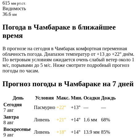
615
мм рт.ст.
Видимость
36.6
км
Погода в Чамбараке в ближайшее
время
В прогнозе на сегодня в Чамбарак комфортная переменная
облачность погода. Диапазон температур от +13 до +22° днём.
По ветровым условиям ожидается очень слабый ветер около 1
м/с, порывами до 5 м/с. Ниже смотрите подробный прогноз
погоды по часам.
Прогноз погоды в Чамбараке на 7 дней
День
Условия
Макс.
Мин.
Осадки
Дождь
Сегодня
Пасмурно
+22°
+13°
—
—
7 авг
Завтра
Ливень
+21°
+14°
1.6 мм
68%
8 авг
Воскресенье
Ливень
+18°
+14°
13.9 мм
85%
9 авг