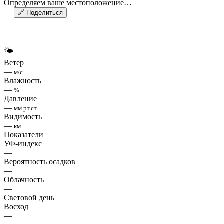
Определяем ваше местоположение…
—
🔗 Поделиться
—
—
—
🌤
Ветер
—
м/с
Влажность
—
%
Давление
—
мм рт.ст.
Видимость
—
км
Показатели
УФ-индекс
—
Вероятность осадков
—
Облачность
—
Световой день
Восход
—