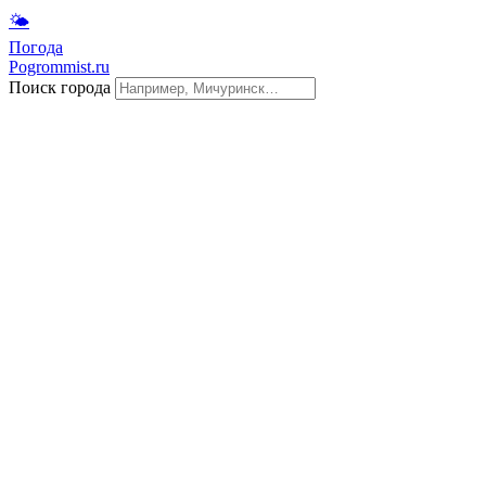
🌤
Погода
Pogrommist.ru
Поиск города