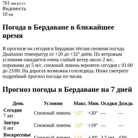
761
мм рт.ст.
Видимость
10
км
Погода в Бердаване в ближайшее
время
В прогнозе на сегодня в Бердаван тёплая снежная погода.
Диапазон температур от +20 до +32° днём. По ветровым
условиям ожидается очень слабый ветер около 2 м/с,
порывами до 5 м/с. снежный ливень вероятен сегодня с 01:00
до 23:00. На дорогах возможна гололедица. Ниже смотрите
подробный прогноз погоды по часам.
Прогноз погоды в Бердаване на 7 дней
День
Условия
Макс.
Мин.
Осадки
Дождь
Сегодня
Снежный ливень
+32°
+20°
—
—
7 авг
Завтра
Снежный ливень
+32°
+19°
—
—
8 авг
Воскресенье
Снежный ливень
+33°
+20°
3.5 мм
43%