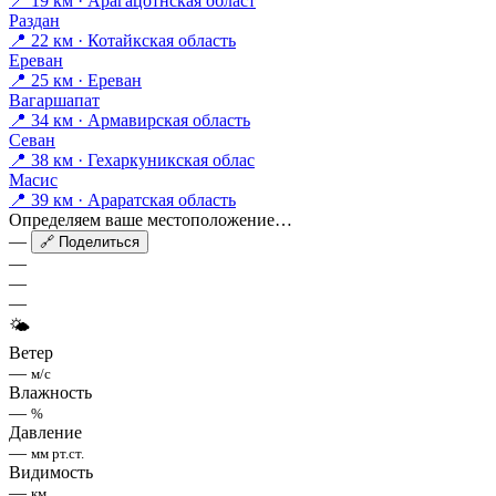
📍 19 км · Арагацотнская област
Раздан
📍 22 км · Котайкская область
Ереван
📍 25 км · Ереван
Вагаршапат
📍 34 км · Армавирская область
Севан
📍 38 км · Гехаркуникская облас
Масис
📍 39 км · Араратская область
Определяем ваше местоположение…
—
🔗 Поделиться
—
—
—
🌤
Ветер
—
м/с
Влажность
—
%
Давление
—
мм рт.ст.
Видимость
—
км