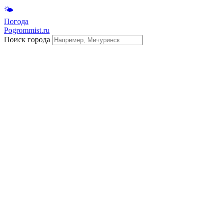
🌤
Погода
Pogrommist.ru
Поиск города