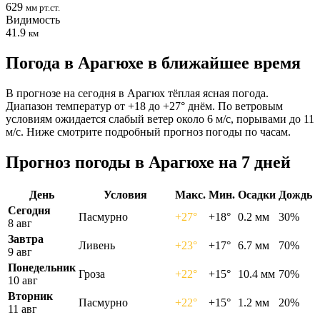
629
мм рт.ст.
Видимость
41.9
км
Погода в Арагюхе в ближайшее время
В прогнозе на сегодня в Арагюх тёплая ясная погода.
Диапазон температур от +18 до +27° днём. По ветровым
условиям ожидается слабый ветер около 6 м/с, порывами до 11
м/с. Ниже смотрите подробный прогноз погоды по часам.
Прогноз погоды в Арагюхе на 7 дней
День
Условия
Макс.
Мин.
Осадки
Дождь
Сегодня
Пасмурно
+27°
+18°
0.2 мм
30%
8 авг
Завтра
Ливень
+23°
+17°
6.7 мм
70%
9 авг
Понедельник
Гроза
+22°
+15°
10.4 мм
70%
10 авг
Вторник
Пасмурно
+22°
+15°
1.2 мм
20%
11 авг