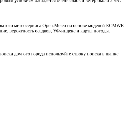
тровым условиям ожидается очень слабый ветер около 2 м/с.
крытого метеосервиса Open-Meteo на основе моделей ECMWF.
ние, вероятность осадков, УФ-индекс и карты погоды.
оиска другого города используйте строку поиска в шапке