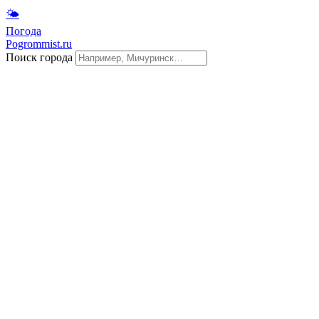
🌤
Погода
Pogrommist.ru
Поиск города