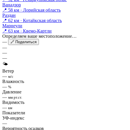
Ванадзор
📍 58 км · Лорийская область
Раздан
📍 62 км · Котайкская область
Марнеули
📍 63 км · Квемо-Картли
Определяем ваше местоположение…
—
🔗 Поделиться
—
—
—
🌤
Ветер
—
м/с
Влажность
—
%
Давление
—
мм рт.ст.
Видимость
—
км
Показатели
УФ-индекс
—
Вероятность осадков