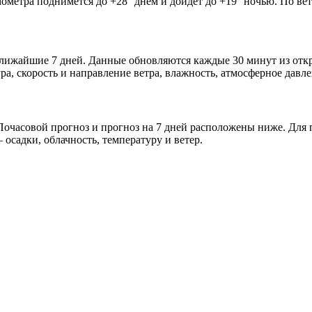
мометра поднимется до +28° днём и дойдёт до +19° ночью. По ве
 ближайшие 7 дней. Данные обновляются каждые 30 минут из от
а, скорость и направление ветра, влажность, атмосферное давле
очасовой прогноз и прогноз на 7 дней расположены ниже. Для п
осадки, облачность, температуру и ветер.