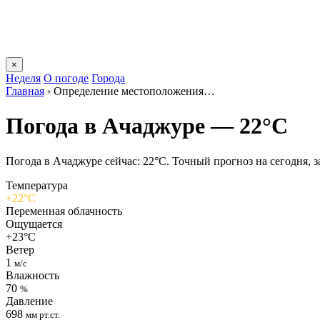
×
Неделя
О погоде
Города
Главная
›
Определение местоположения…
Погода в Ачаджуре — 22°C
Погода в Ачаджуре сейчас: 22°C. Точный прогноз на сегодня, за
Температура
+22°C
Переменная облачность
Ощущается
+23°C
Ветер
1
м/с
Влажность
70
%
Давление
698
мм рт.ст.