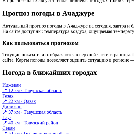
В прогнозе на 13 августа тёплая ливневая погода. Столбик тер
Прогноз погоды в Ачаджуре
Актуальный прогноз погоды в Ачаджуре на сегодня, завтра и
На сайте доступны: температура воздуха, ощущаемая температур
Как пользоваться прогнозом
Текущие показатели отображаются в верхней части страницы. П
сайта. Карты погоды позволяют оценить ситуацию в регионе — 
Погода в ближайших городах
Иджеван
📍 12 км · Тавушская область
Газах
📍 22 км · Qazax
Дилижан
📍 37 км · Тавушская область
Тауз
📍 40 км · Товузский район
Севан
📍 52 км · Гехаркуникская облас