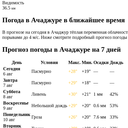
Видимость
36.5
км
Погода в Ачаджуре в ближайшее время
В прогнозе на сегодня в Ачаджур тёплая переменная облачность
порывами до 4 м/с. Ниже смотрите подробный прогноз погоды 
Прогноз погоды в Ачаджуре на 7 дней
День
Условия
Макс.
Мин.
Осадки
Дождь
Сегодня
Пасмурно
+28°
+19°
—
—
6 авг
Завтра
Пасмурно
+29°
+18°
—
—
7 авг
Суббота
Ливень
+30°
+21°
1 мм
42%
8 авг
Воскресенье
Небольшой дождь
+29°
+20°
0.6 мм
53%
9 авг
Понедельник
Гроза
+26°
+20°
7.6 мм
33%
10 авг
Вторник