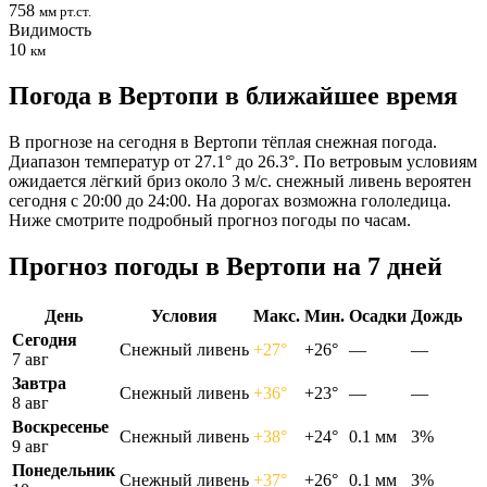
758
мм рт.ст.
Видимость
10
км
Погода в Вертопи в ближайшее время
В прогнозе на сегодня в Вертопи тёплая снежная погода.
Диапазон температур от 27.1° до 26.3°. По ветровым условиям
ожидается лёгкий бриз около 3 м/с. снежный ливень вероятен
сегодня с 20:00 до 24:00. На дорогах возможна гололедица.
Ниже смотрите подробный прогноз погоды по часам.
Прогноз погоды в Вертопи на 7 дней
День
Условия
Макс.
Мин.
Осадки
Дождь
Сегодня
Снежный ливень
+27°
+26°
—
—
7 авг
Завтра
Снежный ливень
+36°
+23°
—
—
8 авг
Воскресенье
Снежный ливень
+38°
+24°
0.1 мм
3%
9 авг
Понедельник
Снежный ливень
+37°
+26°
0.1 мм
3%