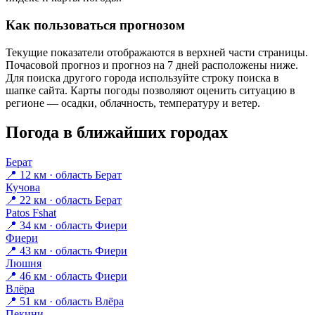
Как пользоваться прогнозом
Текущие показатели отображаются в верхней части страницы.
Почасовой прогноз и прогноз на 7 дней расположены ниже.
Для поиска другого города используйте строку поиска в
шапке сайта. Карты погоды позволяют оценить ситуацию в
регионе — осадки, облачность, температуру и ветер.
Погода в ближайших городах
Берат
📍 12 км · область Берат
Кучова
📍 22 км · область Берат
Patos Fshat
📍 34 км · область Фиери
Фиери
📍 43 км · область Фиери
Люшня
📍 46 км · область Фиери
Влёра
📍 51 км · область Влёра
Пекини