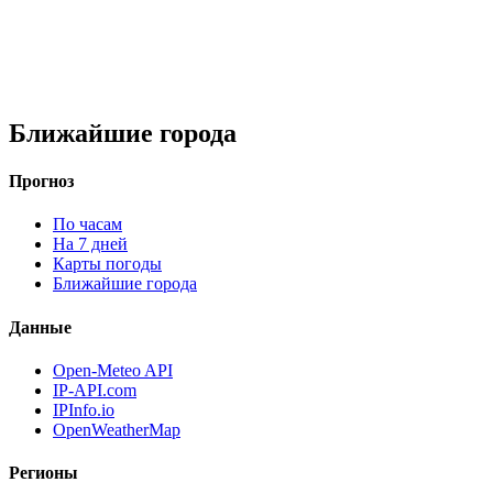
Ближайшие города
Прогноз
По часам
На 7 дней
Карты погоды
Ближайшие города
Данные
Open-Meteo API
IP-API.com
IPInfo.io
OpenWeatherMap
Регионы