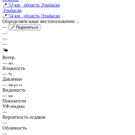
📍 53 км · область Эльбасан
Эльбасан
📍 54 км · область Эльбасан
Определяем ваше местоположение…
—
🔗 Поделиться
—
—
—
🌤
Ветер
—
м/с
Влажность
—
%
Давление
—
мм рт.ст.
Видимость
—
км
Показатели
УФ-индекс
—
Вероятность осадков
—
Облачность
—