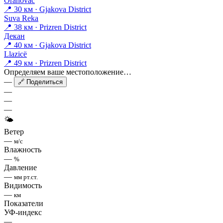
Orahovac
📍 30 км · Gjakova District
Suva Reka
📍 38 км · Prizren District
Декан
📍 40 км · Gjakova District
Llazicë
📍 49 км · Prizren District
Определяем ваше местоположение…
—
🔗 Поделиться
—
—
—
🌤
Ветер
—
м/с
Влажность
—
%
Давление
—
мм рт.ст.
Видимость
—
км
Показатели
УФ-индекс
—