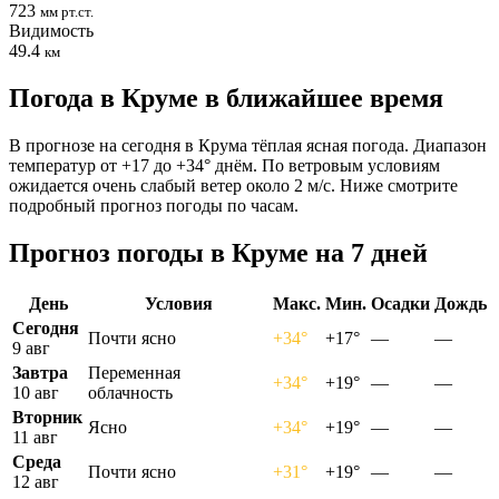
723
мм рт.ст.
Видимость
49.4
км
Погода в Круме в ближайшее время
В прогнозе на сегодня в Крума тёплая ясная погода. Диапазон
температур от +17 до +34° днём. По ветровым условиям
ожидается очень слабый ветер около 2 м/с. Ниже смотрите
подробный прогноз погоды по часам.
Прогноз погоды в Круме на 7 дней
День
Условия
Макс.
Мин.
Осадки
Дождь
Сегодня
Почти ясно
+34°
+17°
—
—
9 авг
Завтра
Переменная
+34°
+19°
—
—
10 авг
облачность
Вторник
Ясно
+34°
+19°
—
—
11 авг
Среда
Почти ясно
+31°
+19°
—
—
12 авг