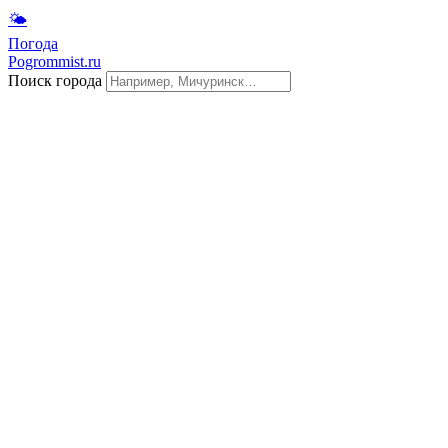
🌤
Погода
Pogrommist.ru
Поиск города