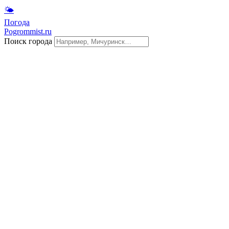
🌤
Погода
Pogrommist.ru
Поиск города