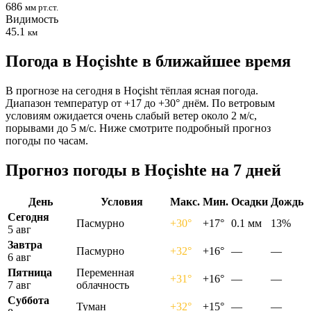
686
мм рт.ст.
Видимость
45.1
км
Погода в Hoçishtе в ближайшее время
В прогнозе на сегодня в Hoçisht тёплая ясная погода.
Диапазон температур от +17 до +30° днём. По ветровым
условиям ожидается очень слабый ветер около 2 м/с,
порывами до 5 м/с. Ниже смотрите подробный прогноз
погоды по часам.
Прогноз погоды в Hoçishtе на 7 дней
День
Условия
Макс.
Мин.
Осадки
Дождь
Сегодня
Пасмурно
+30°
+17°
0.1 мм
13%
5 авг
Завтра
Пасмурно
+32°
+16°
—
—
6 авг
Пятница
Переменная
+31°
+16°
—
—
7 авг
облачность
Суббота
Туман
+32°
+15°
—
—