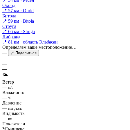
📍 54 км · Ресен
Охрид
📍 57 км · Ohrid
Битола
📍 59 км · Bitola
Струга
📍 66 км · Struga
Либражд
📍 81 км · область Эльбасан
Определяем ваше местоположение…
—
🔗 Поделиться
—
—
—
🌤
Ветер
—
м/с
Влажность
—
%
Давление
—
мм рт.ст.
Видимость
—
км
Показатели
УФ-индекс