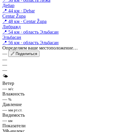
📍 36 км · область Лежа
Дебар
📍 44 км · Debar
Centar Župa
📍 48 км · Centar Župa
Либражд
📍 54 км · область Эльбасан
Эльбасан
📍 56 км · область Эльбасан
Определяем ваше местоположение…
—
🔗 Поделиться
—
—
—
🌤
Ветер
—
м/с
Влажность
—
%
Давление
—
мм рт.ст.
Видимость
—
км
Показатели
УФ-индекс