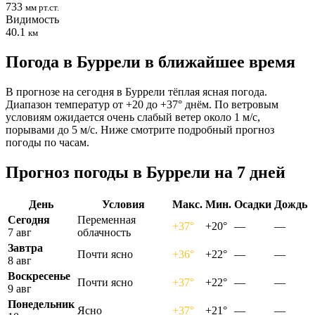
733
мм рт.ст.
Видимость
40.1
км
Погода в Буррели в ближайшее время
В прогнозе на сегодня в Буррели тёплая ясная погода.
Диапазон температур от +20 до +37° днём. По ветровым
условиям ожидается очень слабый ветер около 1 м/с,
порывами до 5 м/с. Ниже смотрите подробный прогноз
погоды по часам.
Прогноз погоды в Буррели на 7 дней
День
Условия
Макс.
Мин.
Осадки
Дождь
Сегодня
Переменная
+37°
+20°
—
—
7 авг
облачность
Завтра
Почти ясно
+36°
+22°
—
—
8 авг
Воскресенье
Почти ясно
+37°
+22°
—
—
9 авг
Понедельник
Ясно
+37°
+21°
—
—