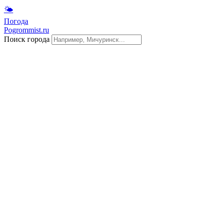
🌤
Погода
Pogrommist.ru
Поиск города